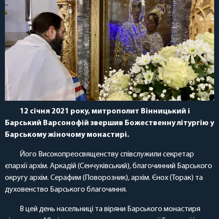
12 січня 2021 року, митрополит Вінницький і
Барський Варсонофій звершив Божественну літургію у
Барському жіночому монастирі.
Його Високопреосвященству співслужили секретар
єпархії архім. Аркадій (Сенчуківський), благочинний Барського
округу архім. Серафим (Поворозник), архім. Єнох (Торак) та
духовенство Барського благочиння.
В цей день насельниці та віряни Барського монастиря