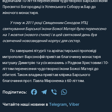
відзначали 10-ліття перенесення чудотворної Барської ікони
Пресвятої Богородиці із Успенського Собору м.Бар до
жіночого монастиря.
У тому ж 2011 році Священним Синодом УПЦ
святкування Барської ікони Божої Матері було перенесено
на 1 жовтня (нового стилю) і в цей святковий день був
освячений новозведений корпус для сестер.
По завершені літургії та архіпастирської проповіді
митрополит Варсонофій привітав благочинну монастиря
матушку Димитрію та усіх монахинь з Різдвом Христовим і 10-
літтям перенесення чудотворної ікони Божої Матері до
обителі. Також владика привітав клірика Барського
благочиння прот. Павла Мироненка з 60-літтям.
Facebook
Telegram
Viber
WhatsApp
Поділитись:
Читайте наші новини в
Telegram
,
Viber