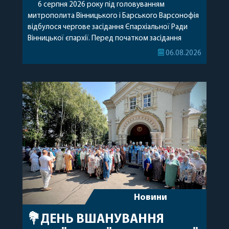
6 серпня 2026 року під головуванням
митрополита Вінницького і Барського Варсонофія
відбулося чергове засідання Єпархіальної Ради
Вінницької єпархії. Перед початком засідання
секретар Єпархіальної Ради від імені членів Ради
06.08.2026
привітав митрополита Варсонофія з днем
народження, яке архіпастир відзначив 1 серпня,
побажавши йому міцного здоров’я, Божої
допомоги, миру, духовної радості та
благословенних успіхів у подальшому
архіпастирському служінні. […]
Новини
💐ДЕНЬ ВШАНУВАННЯ