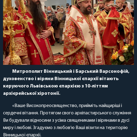
Митрополит Вінницький і Барський Варсонофій,
духовенство і віряни Вінницької єпархії вітають
керуючого Львівською єпархією з 10-літтям
архієрейської хіротонії.
«Ваше Високопреосвященство, прийміть найщиріші і
сердечні вітання. Протягом свого архіпастирського служіння
Ви будували відносини з усіма священиками і вірянами в дусі
миру і любові. Згадуємо з любов‘ю Ваші візити на територію
Вінницької єпархії.