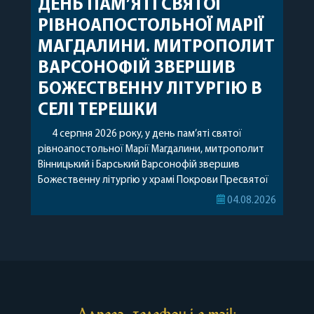
ДЕНЬ ПАМ’ЯТІ СВЯТОЇ
РІВНОАПОСТОЛЬНОЇ МАРІЇ
МАГДАЛИНИ. МИТРОПОЛИТ
ВАРСОНОФІЙ ЗВЕРШИВ
БОЖЕСТВЕННУ ЛІТУРГІЮ В
СЕЛІ ТЕРЕШКИ
4 серпня 2026 року, у день пам’яті святої
рівноапостольної Марії Магдалини, митрополит
Вінницький і Барський Варсонофій звершив
Божественну літургію у храмі Покрови Пресвятої
Богородиці села Терешки Барського благочиння.
04.08.2026
Перед початком богослужіння до храму була
принесена чудотворна ікона святої
рівноапостольної Марії Магдалини з часткою її
святих мощей, передана зі Святої Гори Афон.
Також для поклоніння вірянам […]
Адреса, телефон і e-mail: