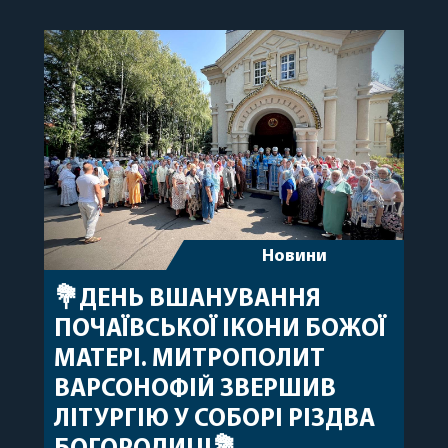
народження, яке архіпастир відзначив 1 серпня,
побажавши йому міцного здоров’я, Божої
допомоги, миру, духовної радості та
благословенних успіхів у подальшому
архіпастирському служінні. […]
Новини
💐ДЕНЬ ВШАНУВАННЯ
ПОЧАЇВСЬКОЇ ІКОНИ БОЖОЇ
МАТЕРІ. МИТРОПОЛИТ
ВАРСОНОФІЙ ЗВЕРШИВ
ЛІТУРГІЮ У СОБОРІ РІЗДВА