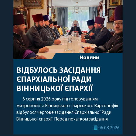
Новини
ВІДБУЛОСЬ ЗАСІДАННЯ
ЄПАРХІАЛЬНОЇ РАДИ
ВІННИЦЬКОЇ ЄПАРХІЇ
6 серпня 2026 року під головуванням
митрополита Вінницького і Барського Варсонофія
відбулося чергове засідання Єпархіальної Ради
Вінницької єпархії. Перед початком засідання
секретар Єпархіальної Ради від імені членів Ради
06.08.2026
привітав митрополита Варсонофія з днем