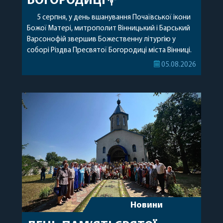
БОГОРОДИЦІ💐
5 серпня, у день вшанування Почаївської ікони
Божої Матері, митрополит Вінницький і Барський
Варсонофій звершив Божественну літургію у
соборі Різдва Пресвятої Богородиці міста Вінниці.
Його Високопреосвященству співслужили
05.08.2026
секретар, духівник, благочинні, духовенство
Вінницької єпархії та гості з інших єпархій у
священному сані. Під час богослужіння підносилися
особливі молитви за мир в Україні, за воїнів, які
захищають […]
Новини