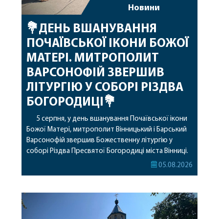
Новини
💐ДЕНЬ ВШАНУВАННЯ
ПОЧАЇВСЬКОЇ ІКОНИ БОЖОЇ
МАТЕРІ. МИТРОПОЛИТ
ВАРСОНОФІЙ ЗВЕРШИВ
ЛІТУРГІЮ У СОБОРІ РІЗДВА
БОГОРОДИЦІ💐
5 серпня, у день вшанування Почаївської ікони
Божої Матері, митрополит Вінницький і Барський
Варсонофій звершив Божественну літургію у
соборі Різдва Пресвятої Богородиці міста Вінниці.
Його Високопреосвященству співслужили
05.08.2026
секретар, духівник, благочинні, духовенство
Вінницької єпархії та гості з інших єпархій у
священному сані. Під час богослужіння підносилися
особливі молитви за мир в Україні, за воїнів, які
захищають […]