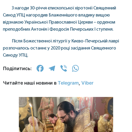
З нагоди 30-річчя єпископської хіротонії Священний
Синод УПЦ нагородив Блаженнішого владику вищою
відзнакою Української Православної Церкви – орденом
преподобних Антонія і Феодосія Печерських I ступеня.
Після Божественної літургії у Києво-Печерській лаврі
розпочалось останнє у 2020 році засідання Священного
Синоду УПЦ.
Facebook
Telegram
Viber
WhatsApp
Поділитись:
Читайте наші новини в
Telegram
,
Viber