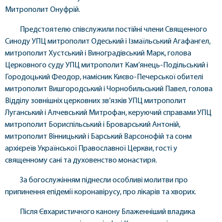
Митрополит Онуфрій.
Предстоятелю співслужили постійні члени Священного
Синоду УПЦ митрополит Одеський і Ізмаїльський Агафангел,
митрополит Хустський і Виноградівський Марк, голова
Церковного суду УПЦ митрополит Кам’янець-Подільський і
Городоцький Феодор, намісник Києво-Печерської обителі
митрополит Вишгородський і Чорнобильський Павел, голова
Відділу зовнішніх церковних зв’язків УПЦ митрополит
Луганський і Алчевський Митрофан, керуючий справами УПЦ
митрополит Бориспільський і Броварський Антоній,
митрополит Вінницький і Барський Варсонофій та сонм
архієреїв Української Православної Церкви, гості у
священному сані та духовенство монастиря.
За богослужінням піднесли особливі молитви про
припинення епідемії коронавірусу, про лікарів та хворих.
Після Євхаристичного канону Блаженніший владика