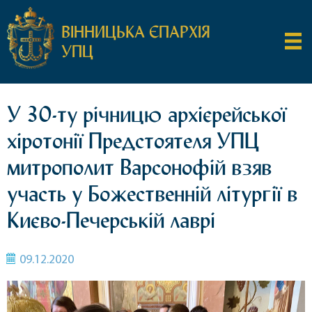
ВІННИЦЬКА ЄПАРХІЯ
УПЦ
У 30-ту річницю архієрейської
хіротонії Предстоятеля УПЦ
митрополит Варсонофій взяв
участь у Божественній літургії в
Києво-Печерській лаврі
09.12.2020