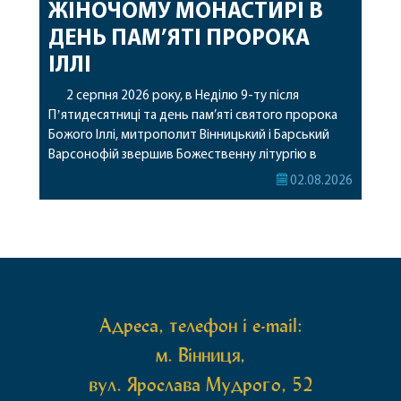
ЖІНОЧОМУ МОНАСТИРІ В
ДЕНЬ ПАМ’ЯТІ ПРОРОКА
ІЛЛІ
2 серпня 2026 року, в Неділю 9-ту після
Пʼятидесятниці та день пам’яті святого пророка
Божого Іллі, митрополит Вінницький і Барський
Варсонофій звершив Божественну літургію в
Барському жіночому монастирі. Перед початком
02.08.2026
богослужіння архіпастир привіз до обителі
чудотворну ікону святої рівноапостольної Марії
Магдалини з часткою її святих мощей, яка була
передана до Вінницької єпархії зі Святої Гори […]
Адреса, телефон і e-mail:
м. Вінниця,
вул. Ярослава Мудрого, 52