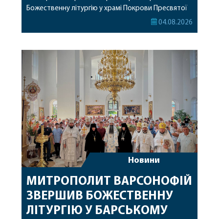
Божественну літургію у храмі Покрови Пресвятої
Богородиці села Терешки Барського благочиння.
04.08.2026
Перед початком богослужіння до храму була
принесена чудотворна ікона святої
рівноапостольної Марії Магдалини з часткою її
святих мощей, передана зі Святої Гори Афон.
Також для поклоніння вірянам […]
Новини
МИТРОПОЛИТ ВАРСОНОФІЙ
ЗВЕРШИВ БОЖЕСТВЕННУ
ЛІТУРГІЮ У БАРСЬКОМУ