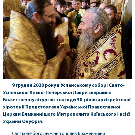
9 грудня 2020 року в Успенському соборі Свято-
Успенської Києво-Печерської Лаври звершили
Божественну літургію з нагоди 30-річчя архієрейської
хіротонії Предстоятеля Української Православної
Церкви Блаженнішого Митрополита Київського і всієї
України Онуфрія
.
Святкове богослужіння очолив Блаженніший