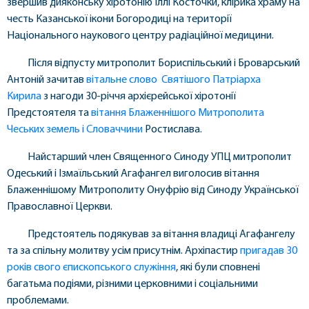
звершив дияконську хіротонію Іллі Косточки, клірика храму на
честь Казанської ікони Богородиці на території
Національного наукового центру радіаційної медицини.
Після відпусту митрополит Бориспільський і Броварський
Антоній зачитав
вітальне слово Святішого Патріарха
Кирила
з нагоди 30-річчя архієрейської хіротонії
Предстоятеля та
вітання Блаженнішого Митрополита
Чеських земель і Словаччини
Ростислава.
Найстарший член Священного Синоду УПЦ митрополит
Одеський і Ізмаїльський Агафангел виголосив вітання
Блаженнішому Митрополиту Онуфрію від Синоду Української
Православної Церкви.
Предстоятель подякував за вітання владиці Агафангелу
та за спільну молитву усім присутнім. Архіпастир
пригадав 30
років свого єпископського служіння
, які були сповнені
багатьма подіями, різними церковними і соціальними
проблемами.