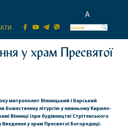
A
АКТИ
ння у храм Пресвятої
року митрополит Вінницький і Барський
в Божественну літургію у нижньому Кирило-
амі Вінниці (при будівництві Стрітенського
а Введення у храм Пресвятої Богородиці.