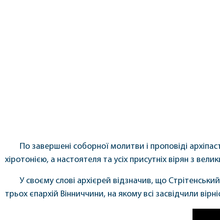
По завершені соборної молитви і проповіді архіпаст
хіротонією, а настоятеля та усіх присутніх вірян з ве
У своєму слові архієрей відзначив, що Стрітенськи
трьох єпархій Вінниччини, на якому всі засвідчили вірні