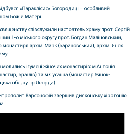
відбувся «Параклісис» Богородиці – особливий
ном Божій Матері.
священству співслужили настоятель храму прот. Сергій
ний 1-о міського округу прот. Богдан Маліновський,
 монастиря архім. Марк (Барановський), архім. Єнох
аму.
 молились ігумені жіночих монастирів: м.Антонія
астир, Браїлів) та м.Сусанна (монастир Жінок-
ька обл, хутір Леорда).
 митрополит Варсонофій звершив дияконську хіротонію
а.