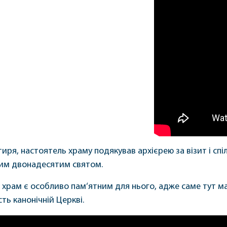
иря, настоятель храму подякував архієрею за візит і сп
ликим двонадесятим святом.
й храм є особливо пам‘ятним для нього, адже саме тут 
сть канонічній Церкві.