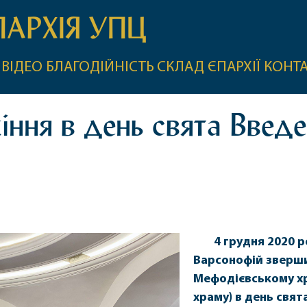
ПАРХІЯ УПЦ
ВІДЕО
БЛАГОДІЙНІСТЬ
СКЛАД ЄПАРХІЇ
КОНТ
іння в день свята Введе
4 грудня 2020 
Варсонофій зверши
Мефодієвському хр
храму) в день свят