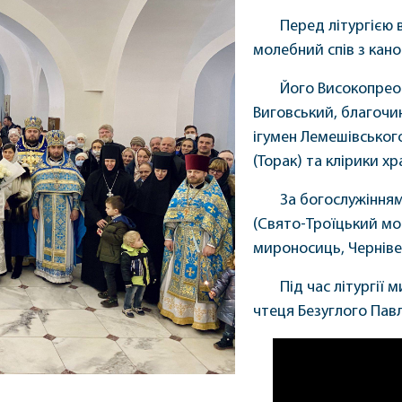
Перед літургією 
молебний спів з кано
Його Високопрео
Виговський, благочин
ігумен Лемешівського
(Торак) та клірики хр
За богослужінням
(Свято-Троїцький мон
мироносиць, Чернівец
Під час літургії
чтеця Безуглого Павл