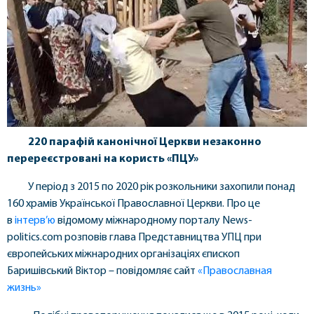
220 парафій канонічної Церкви незаконно
перереєстровані на користь «ПЦУ»
У період з 2015 по 2020 рік розкольники захопили понад
160 храмів Української Православної Церкви. Про це
в
інтерв’ю
відомому міжнародному порталу News-
politics.com розповів глава Представництва УПЦ при
європейських міжнародних організаціях єпископ
Баришівський Віктор – повідомляє сайт
«Православная
жизнь»