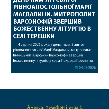
ДЕНЬ ПАМ’ЯТІ СВЯТОЇ
РІВНОАПОСТОЛЬНОЇ МАРІЇ
МАГДАЛИНИ. МИТРОПОЛИТ
ВАРСОНОФІЙ ЗВЕРШИВ
БОЖЕСТВЕННУ ЛІТУРГІЮ В
СЕЛІ ТЕРЕШКИ
4 серпня 2026 року, у день пам’яті святої
рівноапостольної Марії Магдалини, митрополит
Вінницький і Барський Варсонофій звершив
Божественну літургію у храмі Покрови Пресвятої
Богородиці села Терешки Барського благочиння.
04.08.2026
Перед початком богослужіння до храму була
принесена чудотворна ікона святої
рівноапостольної Марії Магдалини з часткою її
святих мощей, передана зі Святої Гори Афон.
Також для поклоніння вірянам […]
Адреса, телефон і e-mail: