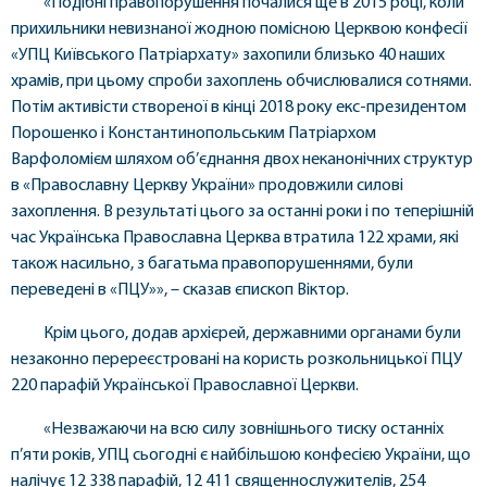
«Подібні правопорушення почалися ще в 2015 році, коли
прихильники невизнаної жодною помісною Церквою конфесії
«УПЦ Київського Патріархату» захопили близько 40 наших
храмів, при цьому спроби захоплень обчислювалися сотнями.
Потім активісти створеної в кінці 2018 року екс-президентом
Порошенко і Константинопольським Патріархом
Варфоломієм шляхом об’єднання двох неканонічних структур
в «Православну Церкву України» продовжили силові
захоплення. В результаті цього за останні роки і по теперішній
час Українська Православна Церква втратила 122 храми, які
також насильно, з багатьма правопорушеннями, були
переведені в «ПЦУ»», – сказав єпископ Віктор.
Крім цього, додав архієрей, державними органами були
незаконно перереєстровані на користь розкольницької ПЦУ
220 парафій Української Православної Церкви.
«Незважаючи на всю силу зовнішнього тиску останніх
п’яти років, УПЦ сьогодні є найбільшою конфесією України, що
налічує 12 338 парафій, 12 411 священнослужителів, 254