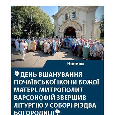
народження, яке архіпастир відзначив 1 серпня,
побажавши йому міцного здоров’я, Божої
допомоги, миру, духовної радості та
благословенних успіхів у подальшому
архіпастирському служінні. […]
Новини
💐ДЕНЬ ВШАНУВАННЯ
ПОЧАЇВСЬКОЇ ІКОНИ БОЖОЇ
МАТЕРІ. МИТРОПОЛИТ
ВАРСОНОФІЙ ЗВЕРШИВ
ЛІТУРГІЮ У СОБОРІ РІЗДВА
БОГОРОДИЦІ💐