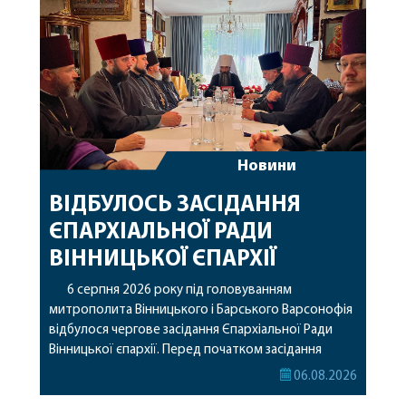
Новини
ВІДБУЛОСЬ ЗАСІДАННЯ
ЄПАРХІАЛЬНОЇ РАДИ
ВІННИЦЬКОЇ ЄПАРХІЇ
6 серпня 2026 року під головуванням
митрополита Вінницького і Барського Варсонофія
відбулося чергове засідання Єпархіальної Ради
Вінницької єпархії. Перед початком засідання
секретар Єпархіальної Ради від імені членів Ради
06.08.2026
привітав митрополита Варсонофія з днем