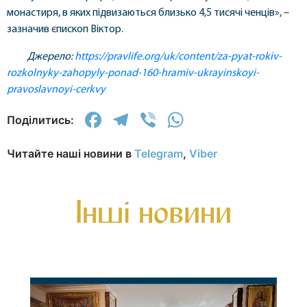
монастиря, в яких підвизаються близько 4,5 тисячі ченців», –
зазначив єпископ Віктор.
Джерело:
https://pravlife.org/uk/content/za-pyat-rokiv-
rozkolnyky-zahopyly-ponad-160-hramiv-ukrayinskoyi-
pravoslavnoyi-cerkvy
Facebook
Telegram
Viber
WhatsApp
Поділитись:
Читайте наші новини в
Telegram
,
Viber
Інші новини