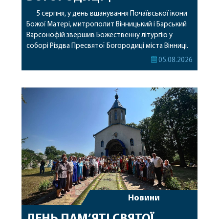
5 серпня, у день вшанування Почаївської ікони
Божої Матері, митрополит Вінницький і Барський
Варсонофій звершив Божественну літургію у
соборі Різдва Пресвятої Богородиці міста Вінниці.
Його Високопреосвященству співслужили
05.08.2026
секретар, духівник, благочинні, духовенство
Вінницької єпархії та гості з інших єпархій у
священному сані. Під час богослужіння підносилися
особливі молитви за мир в Україні, за воїнів, які
захищають […]
Новини