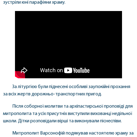
зустріли юні парафіяни храму.
За літургією були піднесені особливі заупокійні прохання
за всіх жертв дорожньо-транспортних пригод.
Після соборної молитви та архіпастирської проповіді для
митрополита та усіх присутніх виступили вихованці недільної
школи. Дітки розповідали вірші та виконували піснеспіви.
Митрополит Варсонофій подякував настоятелю храму за