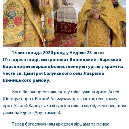
15 листопада 2020 року, у Неділю 23-ю по
П‘ятидесятниці, митрополит Вінницький і Барський
Варсонофій звершив Божественну літургію у храмі на
честь св. Дмитрія Солунського села Лаврівка
Вінницького району.
Його Високопреосвященству співслужили архім. Аггей
(Поліщук), прот. Василій Альмухамед та настоятель храму
прот. Віталій Карпусь. За літургією співав хор під керівництвом
диякона Едесія (Арустамяна).
Перед богослужінням архієрея віршами та піснею