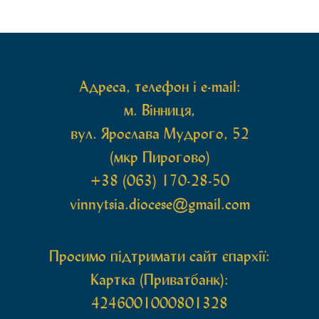
рівноапостольної Марії Магдалини з часткою її
святих мощей, передана зі Святої Гори Афон.
Також для поклоніння вірянам […]
Адреса, телефон і e-mail:
м. Вінниця,
вул. Ярослава Мудрого, 52
(мкр Пирогово)
+38 (063) 170-28-50
vinnytsia.diocese@gmail.com
Просимо підтримати сайт єпархії:
Картка (Приватбанк):
4246001000801328