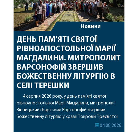
Новини
ДЕНЬ ПАМ’ЯТІ СВЯТОЇ
РІВНОАПОСТОЛЬНОЇ МАРІЇ
МАГДАЛИНИ. МИТРОПОЛИТ
ВАРСОНОФІЙ ЗВЕРШИВ
БОЖЕСТВЕННУ ЛІТУРГІЮ В
СЕЛІ ТЕРЕШКИ
4 серпня 2026 року, у день пам’яті святої
рівноапостольної Марії Магдалини, митрополит
Вінницький і Барський Варсонофій звершив
Божественну літургію у храмі Покрови Пресвятої
Богородиці села Терешки Барського благочиння.
04.08.2026
Перед початком богослужіння до храму була
принесена чудотворна ікона святої