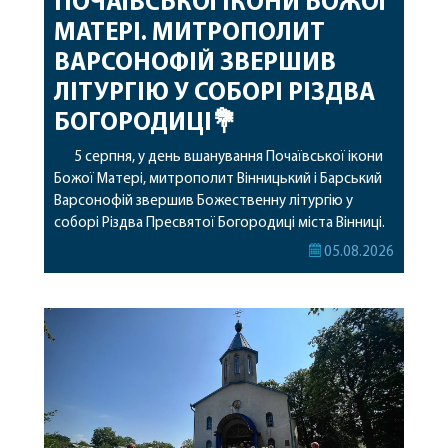
ПОЧАЇВСЬКОЇ ІКОНИ БОЖОЇ
МАТЕРІ. МИТРОПОЛИТ
ВАРСОНОФІЙ ЗВЕРШИВ
ЛІТУРГІЮ У СОБОРІ РІЗДВА
БОГОРОДИЦІ💐
5 серпня, у день вшанування Почаївської ікони
Божої Матері, митрополит Вінницький і Барський
Варсонофій звершив Божественну літургію у
соборі Різдва Пресвятої Богородиці міста Вінниці.
Його Високопреосвященству співслужили
05.08.2026
секретар, духівник, благочинні, духовенство
Вінницької єпархії та гості з інших єпархій у
священному сані. Під час богослужіння підносилися
особливі молитви за мир в Україні, за воїнів, які
захищають […]