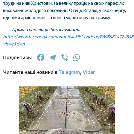
труди на ниві Христовій, за велику працю на своїх парафіях і
виховання молодого покоління. Отець Віталій, у свою чергу,
вдячний архіпастирю за візит і молитовну підтримку.
Пряма трансляція богослужіння:
https://www.facebook.com/vinnitsiaUPC/videos/66989814724848
vh=e&d=n
Facebook
Telegram
Viber
WhatsApp
Поділитись:
Читайте наші новини в
Telegram
,
Viber