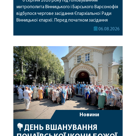
6 серпня 2026 року під головуванням
митрополита Вінницького і Барського Варсонофія
відбулося чергове засідання Єпархіальної Ради
Вінницької єпархії. Перед початком засідання
секретар Єпархіальної Ради від імені членів Ради
06.08.2026
привітав митрополита Варсонофія з днем
народження, яке архіпастир відзначив 1 серпня,
побажавши йому міцного здоров’я, Божої
допомоги, миру, духовної радості та
благословенних успіхів у подальшому
архіпастирському служінні. […]
Новини
💐ДЕНЬ ВШАНУВАННЯ