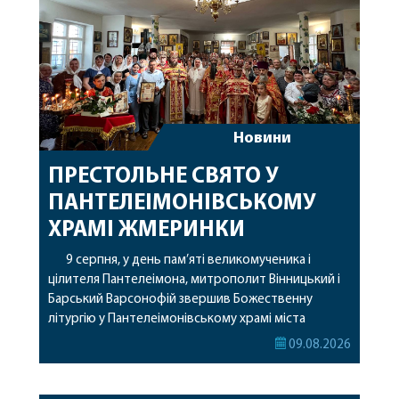
Новини
ПРЕСТОЛЬНЕ СВЯТО У
ПАНТЕЛЕІМОНІВСЬКОМУ
ХРАМІ ЖМЕРИНКИ
9 серпня, у день пам’яті великомученика і
цілителя Пантелеімона, митрополит Вінницький і
Барський Варсонофій звершив Божественну
літургію у Пантелеімонівському храмі міста
Жмеринки. Перед початком богослужіння
09.08.2026
архіпастир доставив до храму чудотворну ікону
святої рівноапостольної Марії Магдалини з
часткою її святих мощей. Митрополиту