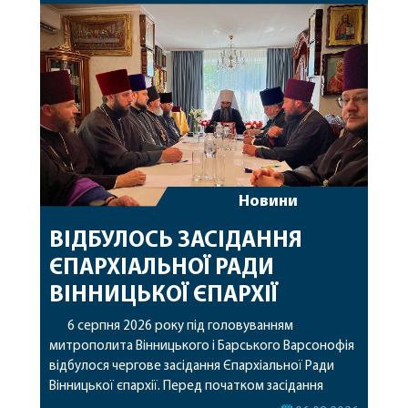
Варсонофію співслужили секретар єпархії
архімандрит Єнох (Торак), благочинний
Жмеринського округу протоієрей Ярослав
Коромчевський, клірики […]
Новини
ВІДБУЛОСЬ ЗАСІДАННЯ
ЄПАРХІАЛЬНОЇ РАДИ
ВІННИЦЬКОЇ ЄПАРХІЇ
6 серпня 2026 року під головуванням
митрополита Вінницького і Барського Варсонофія
відбулося чергове засідання Єпархіальної Ради
Вінницької єпархії. Перед початком засідання
секретар Єпархіальної Ради від імені членів Ради