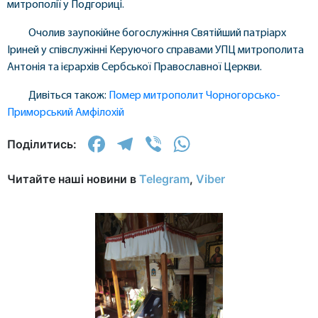
митрополії у Подгориці.
Очолив заупокійне богослужіння Святійший патріарх
Іриней у співслужінні Керуючого справами УПЦ митрополита
Антонія та ієрархів Сербської Православної Церкви.
Дивіться також:
Помер митрополит Чорногорсько-
Приморський Амфілохій
Facebook
Telegram
Viber
WhatsApp
Поділитись:
Читайте наші новини в
Telegram
,
Viber