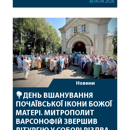
06.08.2026
привітав митрополита Варсонофія з днем
народження, яке архіпастир відзначив 1 серпня,
побажавши йому міцного здоров’я, Божої
допомоги, миру, духовної радості та
благословенних успіхів у подальшому
архіпастирському служінні. […]
Новини
💐ДЕНЬ ВШАНУВАННЯ
ПОЧАЇВСЬКОЇ ІКОНИ БОЖОЇ
МАТЕРІ. МИТРОПОЛИТ
ВАРСОНОФІЙ ЗВЕРШИВ