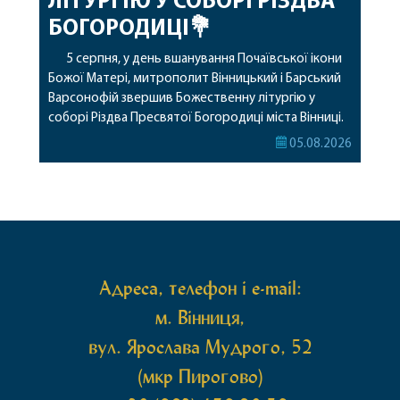
ЛІТУРГІЮ У СОБОРІ РІЗДВА
БОГОРОДИЦІ💐
5 серпня, у день вшанування Почаївської ікони
Божої Матері, митрополит Вінницький і Барський
Варсонофій звершив Божественну літургію у
соборі Різдва Пресвятої Богородиці міста Вінниці.
Його Високопреосвященству співслужили
05.08.2026
секретар, духівник, благочинні, духовенство
Вінницької єпархії та гості з інших єпархій у
священному сані. Під час богослужіння підносилися
особливі молитви за мир в Україні, за воїнів, які
захищають […]
Адреса, телефон і e-mail:
м. Вінниця,
вул. Ярослава Мудрого, 52
(мкр Пирогово)