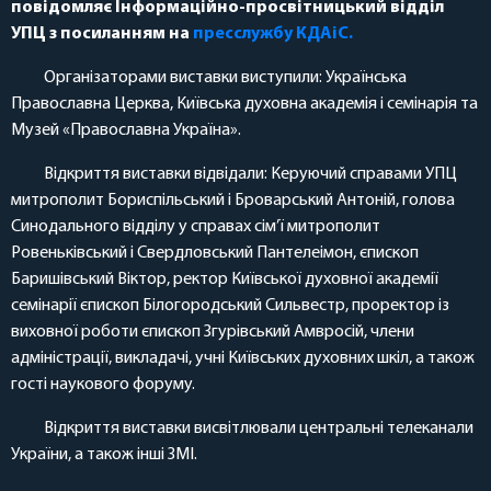
повідомляє Інформаційно-просвітницький відділ
УПЦ з посиланням на
пресслужбу КДАіС.
Організаторами виставки виступили: Українська
Православна Церква, Київська духовна академія і семінарія та
Музей «Православна Україна».
Відкриття виставки відвідали: Керуючий справами УПЦ
митрополит Бориспільський і Броварський Антоній, голова
Синодального відділу у справах сім’ї митрополит
Ровеньківський і Свердловський Пантелеімон, єпископ
Баришівський Віктор, ректор Київської духовної академії
семінарії єпископ Білогородський Сильвестр, проректор із
виховної роботи єпископ Згурівський Амвросій, члени
адміністрації, викладачі, учні Київських духовних шкіл, а також
гості наукового форуму.
Відкриття виставки висвітлювали центральні телеканали
України, а також інші ЗМІ.