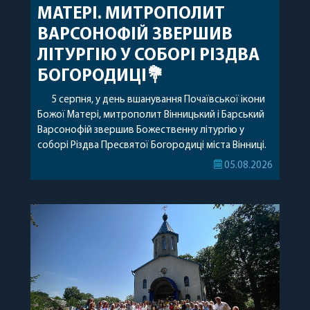
МАТЕРІ. МИТРОПОЛИТ
ВАРСОНОФІЙ ЗВЕРШИВ
ЛІТУРГІЮ У СОБОРІ РІЗДВА
БОГОРОДИЦІ💐
5 серпня, у день вшанування Почаївської ікони
Божої Матері, митрополит Вінницький і Барський
Варсонофій звершив Божественну літургію у
соборі Різдва Пресвятої Богородиці міста Вінниці.
Його Високопреосвященству співслужили
05.08.2026
секретар, духівник, благочинні, духовенство
Вінницької єпархії та гості з інших єпархій у
священному сані. Під час богослужіння підносилися
особливі молитви за мир в Україні, за воїнів, які
захищають […]