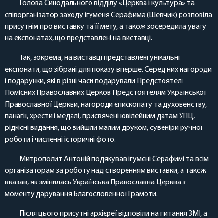
Голова Синодального відділу «Церква і культура» та
співорганізатор заходу ігуменя Серафима (Шевчик) розповіла
присутнім про виставку та її мету, а також зосередила увагу
на експонатах, що представлені на виставці.
Так, зокрема, на виставці представлені унікальні
експонати, що зібрані для показу вперше. Серед них нагороди
і подарунки, які в різні часи подарували Предстоятелі
Помісних Православних Церков Предстоятелям Української
Православної Церкви, нагороди єпископату та духовенству,
панагії, хрести і медалі, присвячені ювілейним датам УПЦ,
рідкісні видання, що вийшли малим друком, сувеніри ручної
роботи і численні історичні фото.
Митрополит Антоній подякував ігумені Серафимі та всім
організаторам за роботу над створенням виставки, а також
вказав, як змінилась Українська Православна Церква з
моменту дарування Благословенної Грамоти.
Після цього присутні архієреї відповіли на питання ЗМІ, а