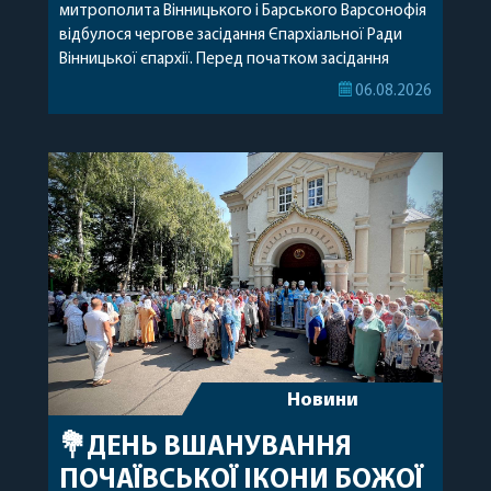
митрополита Вінницького і Барського Варсонофія
відбулося чергове засідання Єпархіальної Ради
Вінницької єпархії. Перед початком засідання
секретар Єпархіальної Ради від імені членів Ради
06.08.2026
привітав митрополита Варсонофія з днем
народження, яке архіпастир відзначив 1 серпня,
побажавши йому міцного здоров’я, Божої
допомоги, миру, духовної радості та
благословенних успіхів у подальшому
архіпастирському служінні. […]
Новини
💐ДЕНЬ ВШАНУВАННЯ
ПОЧАЇВСЬКОЇ ІКОНИ БОЖОЇ