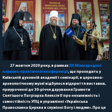
27 жовтня 2020 року, в рамках
ХІІ Міжнародної
науково-практичної конференції
, що проходить у
Київській духовній академії і семінарії, в церковно-
археологічному музеї відбулося відкриття виставки,
приуроченої до 30-річчя дарування Грамоти
Святішого Патріарха Алексія II про незалежність і
самостійність УПЦ в управлінні «Українська
Православна Церква в служінні Богу і людям». Про це