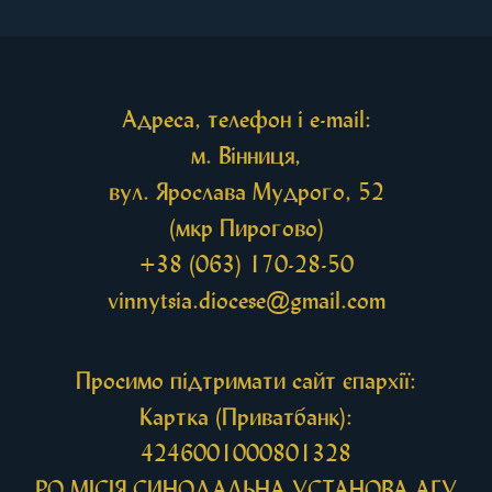
рівноапостольної Марії Магдалини з часткою її
святих мощей, передана зі Святої Гори Афон.
Також для поклоніння вірянам […]
Адреса, телефон і e-mail:
м. Вінниця,
вул. Ярослава Мудрого, 52
(мкр Пирогово)
+38 (063) 170-28-50
vinnytsia.diocese@gmail.com
Просимо підтримати сайт єпархії:
Картка (Приватбанк):
4246001000801328
РО МIСIЯ СИНОДАЛЬНА УСТАНОВА АГУ