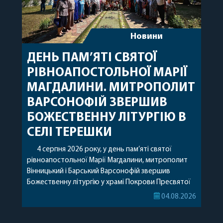
Новини
ДЕНЬ ПАМ’ЯТІ СВЯТОЇ
РІВНОАПОСТОЛЬНОЇ МАРІЇ
МАГДАЛИНИ. МИТРОПОЛИТ
ВАРСОНОФІЙ ЗВЕРШИВ
БОЖЕСТВЕННУ ЛІТУРГІЮ В
СЕЛІ ТЕРЕШКИ
4 серпня 2026 року, у день пам’яті святої
рівноапостольної Марії Магдалини, митрополит
Вінницький і Барський Варсонофій звершив
Божественну літургію у храмі Покрови Пресвятої
Богородиці села Терешки Барського благочиння.
04.08.2026
Перед початком богослужіння до храму була
принесена чудотворна ікона святої