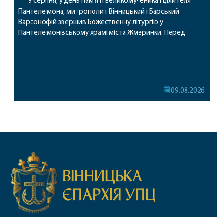
9 серпня, у день пам’яті великомученика і цілителя
Пантелеімона, митрополит Вінницький і Барський
Варсонофій звершив Божественну літургію у
Пантелеімонівському храмі міста Жмеринки. Перед
початком богослужіння архіпастир доставив до храму
чудотворну ікону святої рівноапостольної Марії
Магдалини з часткою її святих мощей. Митрополиту
Варсонофію співслужили секретар єпархії архімандрит
Єнох (Торак), благочинний Жмеринського округу
09.08.2026
протоієрей Ярослав Коромчевський, клірики […]
ВІННИЦЬКА
ЄПАРХІЯ УПЦ