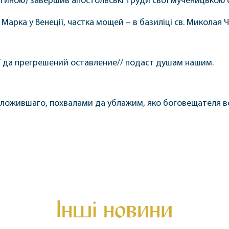
естиною) завершив апостольські труди свої мученицькою 
. Марка у Венеції, частка мощей – в базиліці св. Миколая 
/ да прегрешений оставление// подаст душам нашим.
ожившаго, похвалами да ублажим, яко боговещателя вси
Інші новини