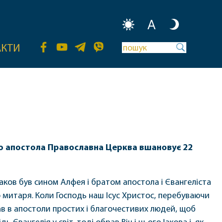
A
АКТИ
о апостола Православна Церква вшановує 22
аков був сином Алфея і братом апостола і Євангеліста
 митаря. Коли Господь наш Ісус Христос, перебуваючи
рав в апостоли простих і благочестивих людей, щоб