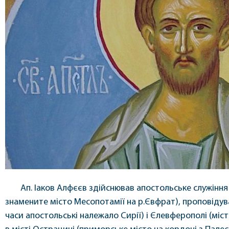
Ап. Іаков Алфєєв здійснював апостольське служіння
знамените місто Месопотамії на р.Євфрат), проповідува
часи апостольські належало Сирії) і Єлевферополі (міст