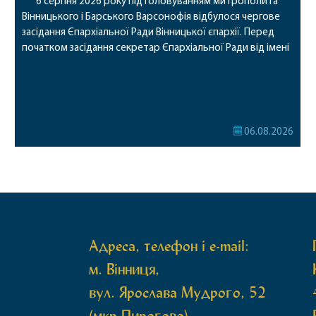
6 серпня 2026 року під головуванням митрополита
Вінницького і Барського Варсонофія відбулося чергове
засідання Єпархіальної Ради Вінницької єпархії. Перед
початком засідання секретар Єпархіальної Ради від імені
членів Ради привітав митрополита Варсонофія з днем
народження, яке архіпастир відзначив 1 серпня,
побажавши йому міцного здоров’я, Божої допомоги,
миру, духовної радості та благословенних успіхів у
подальшому архіпастирському служінні. […]
06.08.2026
Адреса, телефон і e-mail:
м. Вінниця,
вул. Ярослава Мудрого, 52