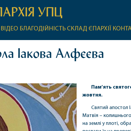
ПАРХІЯ УПЦ
ВІДЕО
БЛАГОДІЙНІСТЬ
СКЛАД ЄПАРХІЇ
КОНТ
ола Іакова Алфєєва
Пам’ять святог
жовтня.
Святий апостол І
Матвія – колишнього
на землі у плоті, об