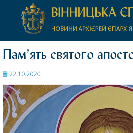
ВІННИЦЬКА Є
НОВИНИ
АРХІЄРЕЙ
ЄПАРХІЯ
Пам’ять святого апост
22.10.2020