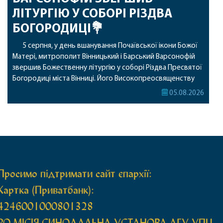
ЛІТУРГІЮ У СОБОРІ РІЗДВА
БОГОРОДИЦІ💐
5 серпня, у день вшанування Почаївської ікони Божої
Матері, митрополит Вінницький і Барський Варсонофій
звершив Божественну літургію у соборі Різдва Пресвятої
Богородиці міста Вінниці. Його Високопреосвященству
співслужили секретар, духівник, благочинні, духовенство
05.08.2026
Вінницької єпархії та гості з інших єпархій у священному
сані. Під час богослужіння підносилися особливі молитви
за мир в Україні, за воїнів, які захищають […]
Просимо підтримати сайт єпархії:
Картка (Приватбанк):
4246001000801328