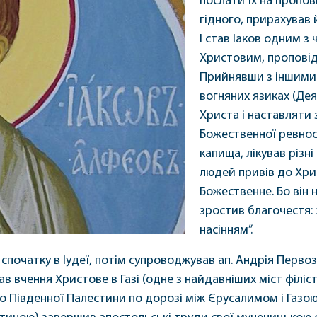
послати їх на проповід
гідного, прирахував й
І став Іаков одним з
Христовим, проповідн
Прийнявши з іншими 
вогняних язиках (Дея
Христа і наставляти
Божественної ревност
капища, лікував різні
людей привів до Хрис
Божественне. Бо він 
зростив благочестя: 
насінням”.
 спочатку в Іудеї, потім супроводжував ап. Андрія Перво
в вчення Христове в Газі (одне з найдавніших міст філіс
о Південної Палестини по дорозі між Єрусалимом і Газою) 