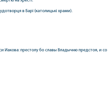
смертю на хресті.
Чудотворця в Барі (католицькі храми).
 Иакова: престолу бо славы Владычню предстоя, и со