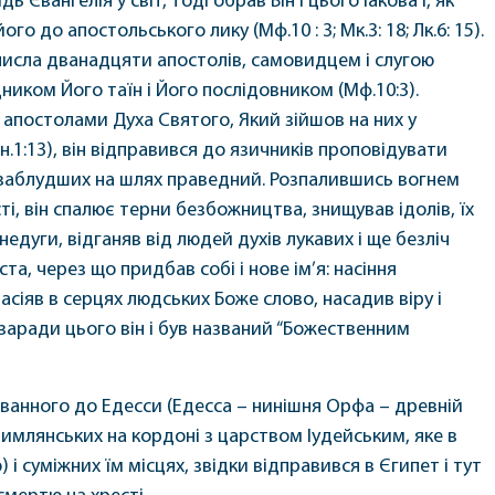
ь Євангелія у світ, тоді обрав Він і цього Іакова і, як
ого до апостольського лику (Мф.10 : 3; Мк.3: 18; Лк.6: 15).
 числа дванадцяти апостолів, самовидцем і слугою
иком Його таїн і Його послідовником (Мф.10:3).
апостолами Духа Святого, Який зійшов на них у
н.1:13), він відправився до язичників проповідувати
 заблудших на шлях праведний. Розпалившись вогнем
і, він спалює терни безбожництва, знищував ідолів, їх
 недуги, відганяв від людей духів лукавих і ще безліч
та, через що придбав собі і нове ім’я: насіння
насіяв в серцях людських Боже слово, насадив віру і
заради цього він і був названий “Божественним
званного до Едесси (Едесса – нинішня Орфа – древній
тимлянських на кордоні з царством Іудейським, яке в
і суміжних їм місцях, звідки відправився в Єгипет і тут