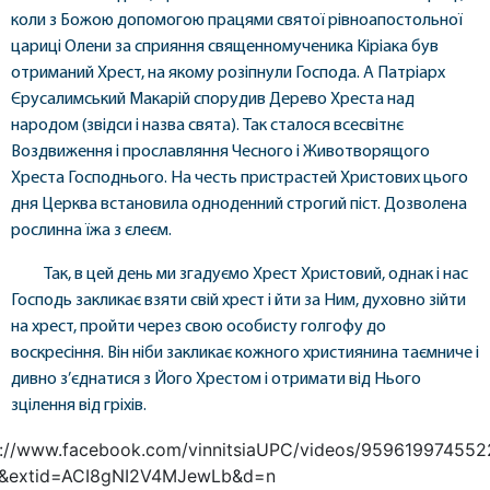
коли з Божою допомогою працями святої рівноапостольної
цариці Олени за сприяння священномученика Кіріака був
отриманий Хрест, на якому розіпнули Господа. А Патріарх
Єрусалимський Макарій спорудив Дерево Хреста над
народом (звідси і назва свята). Так сталося всесвітнє
Воздвиження і прославляння Чесного і Животворящого
Хреста Господнього. На честь пристрастей Христових цього
дня Церква встановила одноденний строгий піст. Дозволена
рослинна їжа з єлеєм.
Так, в цей день ми згадуємо Хрест Христовий, однак і нас
Господь закликає взяти свій хрест і йти за Ним, духовно зійти
на хрест, пройти через свою особисту голгофу до
воскресіння. Він ніби закликає кожного християнина таємниче і
дивно з’єднатися з Його Хрестом і отримати від Нього
зцілення від гріхів.
s://www.facebook.com/vinnitsiaUPC/videos/959619974552
&extid=ACI8gNI2V4MJewLb&d=n