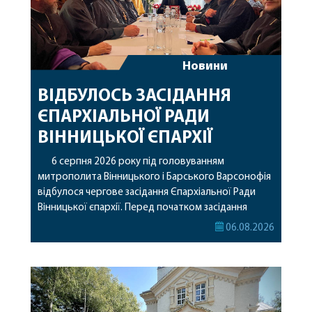
Новини
ВІДБУЛОСЬ ЗАСІДАННЯ
ЄПАРХІАЛЬНОЇ РАДИ
ВІННИЦЬКОЇ ЄПАРХІЇ
6 серпня 2026 року під головуванням
митрополита Вінницького і Барського Варсонофія
відбулося чергове засідання Єпархіальної Ради
Вінницької єпархії. Перед початком засідання
секретар Єпархіальної Ради від імені членів Ради
06.08.2026
привітав митрополита Варсонофія з днем
народження, яке архіпастир відзначив 1 серпня,
побажавши йому міцного здоров’я, Божої
допомоги, миру, духовної радості та
благословенних успіхів у подальшому