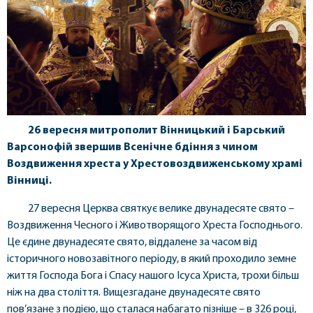
26 вересня митрополит Вінницький і Барський
Варсонофій звершив Всенічне бдіння з чином
Воздвиження хреста у Хрестовоздвиженському храмі
Вінниці.
27 вересня Церква святкує велике двунадесяте свято –
Воздвиження Чесного і Животворящого Хреста Господнього.
Це єдине двунадесяте свято, віддалене за часом від
історичного новозавітного періоду, в який проходило земне
життя Господа Бога і Спасу нашого Ісуса Христа, трохи більш
ніж на два століття. Вищезгадане двунадесяте свято
пов’язане з подією, що сталася набагато пізніше – в 326 році,