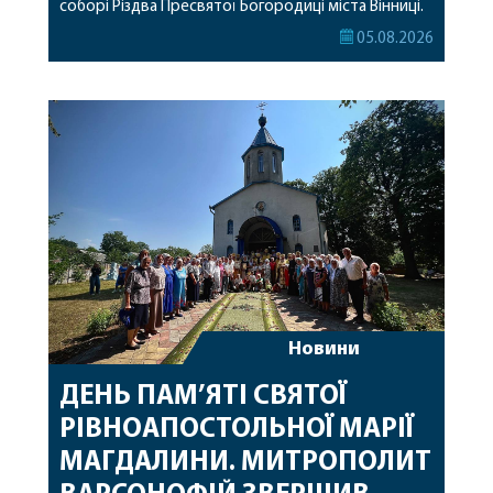
соборі Різдва Пресвятої Богородиці міста Вінниці.
Його Високопреосвященству співслужили
05.08.2026
секретар, духівник, благочинні, духовенство
Вінницької єпархії та гості з інших єпархій у
священному сані. Під час богослужіння підносилися
особливі молитви за мир в Україні, за воїнів, які
захищають […]
Новини
ДЕНЬ ПАМ’ЯТІ СВЯТОЇ
РІВНОАПОСТОЛЬНОЇ МАРІЇ
МАГДАЛИНИ. МИТРОПОЛИТ