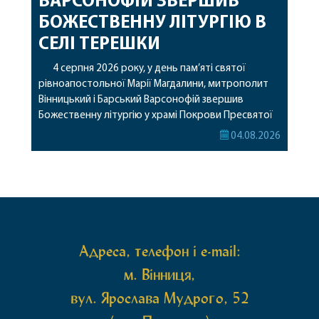
ВАРСОНОФІЙ ЗВЕРШИВ
БОЖЕСТВЕННУ ЛІТУРГІЮ В
СЕЛІ ТЕРЕШКИ
4 серпня 2026 року, у день пам’яті святої
рівноапостольної Марії Магдалини, митрополит
Вінницький і Барський Варсонофій звершив
Божественну літургію у храмі Покрови Пресвятої
Богородиці села Терешки Барського благочиння.
04.08.2026
Перед початком богослужіння до храму була
принесена чудотворна ікона святої
рівноапостольної Марії Магдалини з часткою її
святих мощей, передана зі Святої Гори Афон.
Також для поклоніння вірянам […]
Адреса, телефон і e-mail:
м. Вінниця,
вул. Ярослава Мудрого, 52