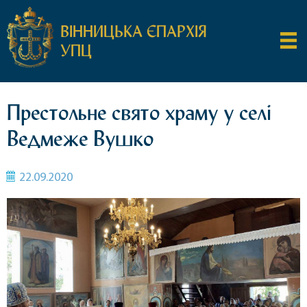
ВІННИЦЬКА ЄПАРХІЯ
УПЦ
Престольне свято храму у селі
Ведмеже Вушко
22.09.2020