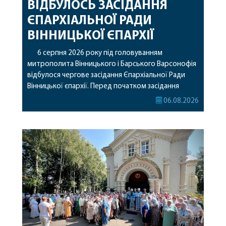
ВІДБУЛОСЬ ЗАСІДАННЯ
ЄПАРХІАЛЬНОЇ РАДИ
ВІННИЦЬКОЇ ЄПАРХІЇ
6 серпня 2026 року під головуванням
митрополита Вінницького і Барського Варсонофія
відбулося чергове засідання Єпархіальної Ради
Вінницької єпархії. Перед початком засідання
секретар Єпархіальної Ради від імені членів Ради
06.08.2026
привітав митрополита Варсонофія з днем
народження, яке архіпастир відзначив 1 серпня,
побажавши йому міцного здоров’я, Божої
допомоги, миру, духовної радості та
благословенних успіхів у подальшому
архіпастирському служінні. […]