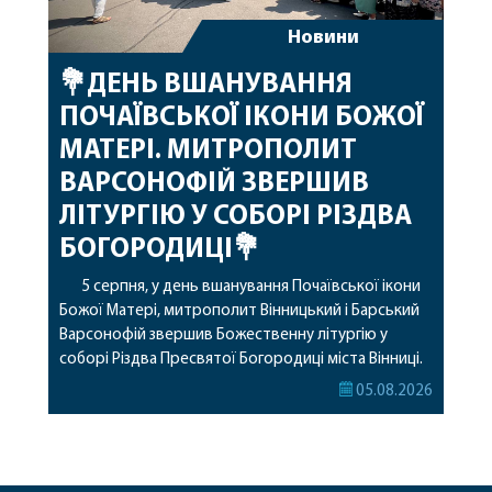
Новини
💐ДЕНЬ ВШАНУВАННЯ
ПОЧАЇВСЬКОЇ ІКОНИ БОЖОЇ
МАТЕРІ. МИТРОПОЛИТ
ВАРСОНОФІЙ ЗВЕРШИВ
ЛІТУРГІЮ У СОБОРІ РІЗДВА
БОГОРОДИЦІ💐
5 серпня, у день вшанування Почаївської ікони
Божої Матері, митрополит Вінницький і Барський
Варсонофій звершив Божественну літургію у
соборі Різдва Пресвятої Богородиці міста Вінниці.
Його Високопреосвященству співслужили
05.08.2026
секретар, духівник, благочинні, духовенство
Вінницької єпархії та гості з інших єпархій у
священному сані. Під час богослужіння підносилися
особливі молитви за мир в Україні, за воїнів, які