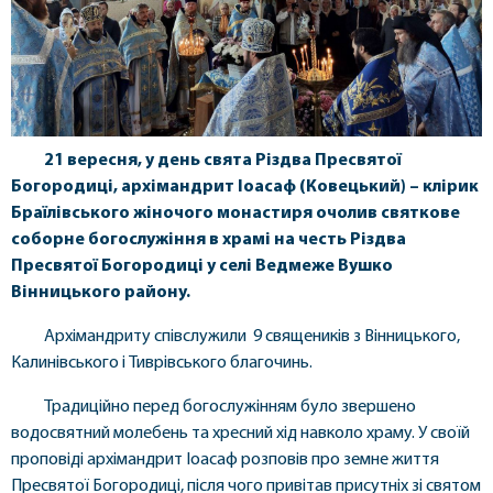
21 вересня, у день свята Різдва Пресвятої
Богородиці, архімандрит Іоасаф (Ковецький) – клірик
Браїлівського жіночого монастиря очолив святкове
соборне богослужіння в храмі на честь Різдва
Пресвятої Богородиці у селі Ведмеже Вушко
Вінницького району.
Архімандриту співслужили 9 священиків з Вінницького,
Калинівського і Тиврівського благочинь.
Традиційно перед богослужінням було звершено
водосвятний молебень та хресний хід навколо храму. У своїй
проповіді архімандрит Іоасаф розповів про земне життя
Пресвятої Богородиці, після чого привітав присутніх зі святом