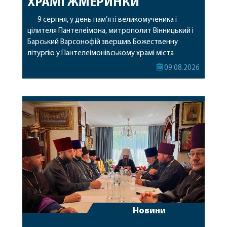
ХРАМІ ЖМЕРИНКИ
9 серпня, у день пам’яті великомученика і
цілителя Пантелеімона, митрополит Вінницький і
Барський Варсонофій звершив Божественну
літургію у Пантелеімонівському храмі міста
Жмеринки. Перед початком богослужіння
09.08.2026
архіпастир доставив до храму чудотворну ікону
святої рівноапостольної Марії Магдалини з
часткою її святих мощей. Митрополиту
Варсонофію співслужили секретар єпархії
архімандрит Єнох (Торак), благочинний
Жмеринського округу протоієрей Ярослав
Коромчевський, клірики […]
Новини