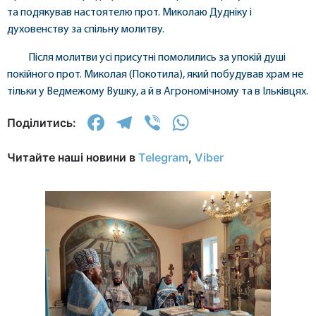
та подякував настоятелю прот. Миколаю Дудніку і
духовенству за спільну молитву.
Після молитви усі присутні помолились за упокій душі
покійного прот. Миколая (Покотила), який побудував храм не
тільки у Ведмежому Вушку, а й в Агрономічному та в Ільківцях.
Facebook
Telegram
Viber
WhatsApp
Поділитись:
Читайте наші новини в
Telegram
,
Viber