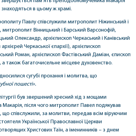
ж звершується пам’ять преподобномученика Макарія
і знаходяться в цьому ж храмі.
рополиту Павлу співслужили митрополит Ніжинський і
 митрополит Вінницький і Барський Варсонофій,
цький Олександр, архієпископ Черкаський і Канівський
архієрей Черкаської єпархії), архієпископ
вський Роман, архієпископ Фастівський Даміан, єпископ
, а також багаточисельне місцеве духовенство.
підносилися сугубі прохання і молитва, що
губної пошесті».
 літургії був звершений хресний хід з мощами
Макарія, після чого митрополит Павел подякував
ї, що співслужили, за молитви, передав всім віруючим
тоятеля Української Православної Церкви
отворящих Христових Таїн, а іменинників – з днем