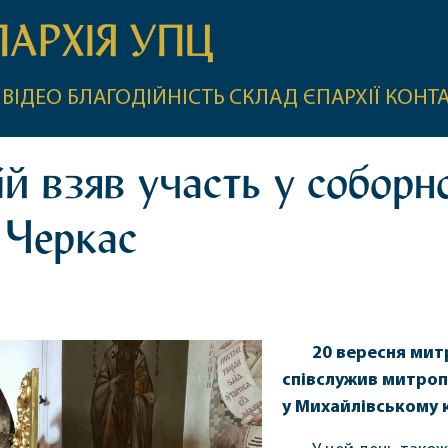
ПАРХІЯ УПЦ
ВІДЕО
БЛАГОДІЙНІСТЬ
СКЛАД ЄПАРХІЇ
КОНТ
 взяв участь у соборн
 Черкас
20 вересня мит
співслужив митроп
у Михайлівському 