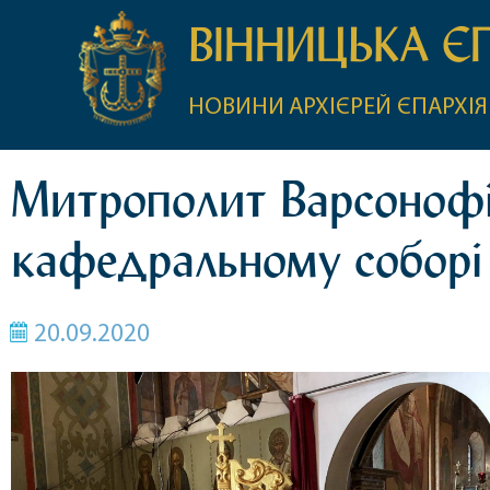
ВІННИЦЬКА Є
НОВИНИ
АРХІЄРЕЙ
ЄПАРХІЯ
Митрополит Варсонофій
кафедральному соборі
20.09.2020