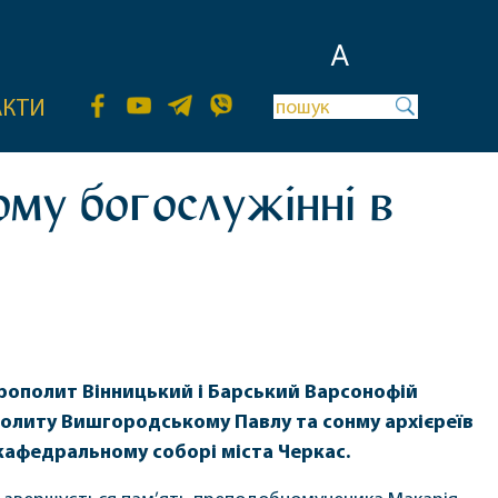
A
АКТИ
ому богослужінні в
рополит Вінницький і Барський Варсонофій
олиту Вишгородському Павлу та сонму архієреїв
кафедральному соборі міста Черкас.