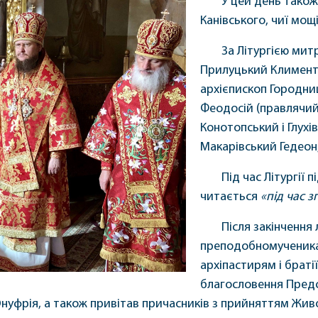
У цей день тако
Канівського, чиї мощ
За Літургією мит
Прилуцький Климент,
архієпископ Городни
Феодосій (правлячий 
Конотопський і Глухі
Макарівський Гедеон
Під час Літургії 
читається
«під час з
Після закінчення
преподобномученика 
архіпастирям і браті
благословення Предс
Онуфрія, а також привітав причасників з прийняттям Жив