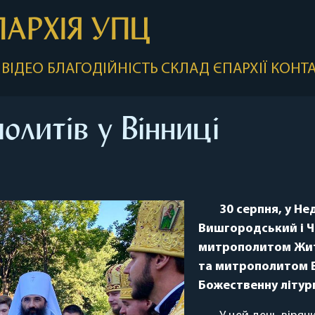
ПАРХІЯ УПЦ
ВІДЕО
БЛАГОДІЙНІСТЬ
СКЛАД ЄПАРХІЇ
КОНТ
олитів у Вінниці
30 серпня, у Н
Вишгородський і Ч
митрополитом Жит
та митрополитом 
Божественну літург