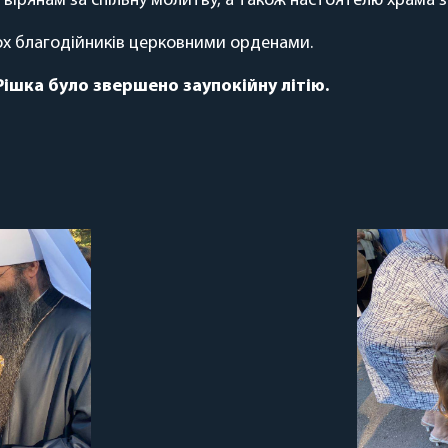
ірянам за спільну молитву, а також настоятелю храма з
кох благодійників церковними орденами.
Рішка було звершено заупокійну літію.