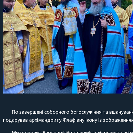
По завершені соборного богослужіння та вшануванн
подарував архімандриту Флафіану ікону із зображенням