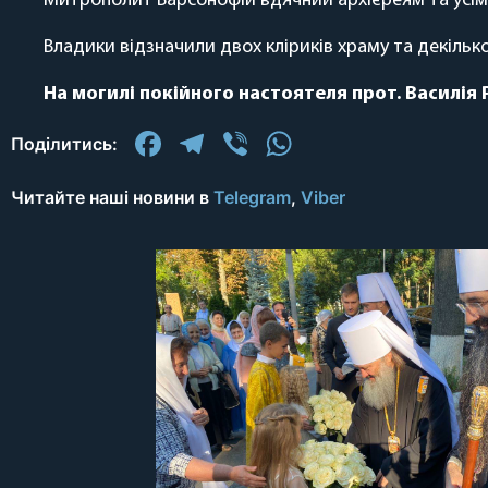
Митрополит Варсонофій вдячний архієреям та усім в
Владики відзначили двох кліриків храму та декіль
На могилі покійного настоятеля прот. Василія 
Facebook
Telegram
Viber
WhatsApp
Поділитись:
Читайте наші новини в
Telegram
,
Viber