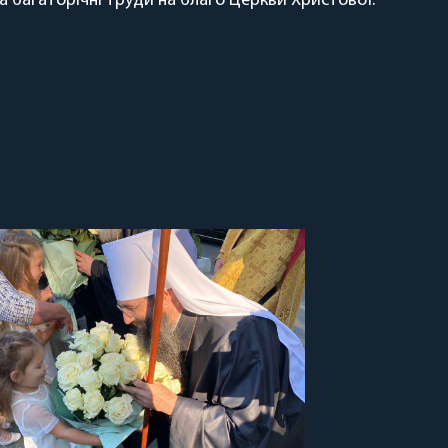
а багаторічні труди на благо Церкви Христової.