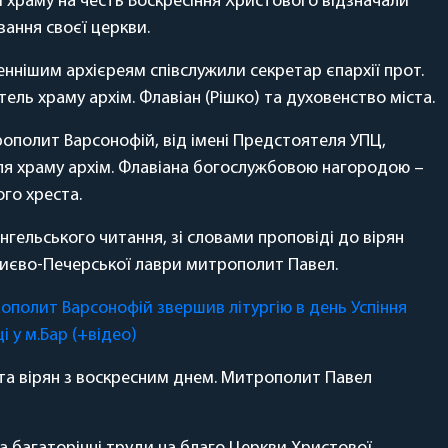
и храму на честь Воскресіння Христового відзначали
вання своєї церкви.
нішим архієреям співслужили секретар єпархії прот.
ель храму архім. Флавіан (Рішко) та духовенство міста.
рополит Варсонофій, від імені Предстоятеля УПЦ,
я храму архім. Флавіана богослужбовою нагородою –
го хреста.
нгельського читання, зі словами проповіді до вірян
Києво-Печерської лаври митрополит Павел.
ополит Варсонофій звершив літургію в день Успіння
 у м.Бар (+відео)
 та вірян з воскресним днем. Митрополит Павел