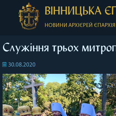
ВІННИЦЬКА Є
НОВИНИ
АРХІЄРЕЙ
ЄПАРХІЯ
Служіння трьох митроп
30.08.2020