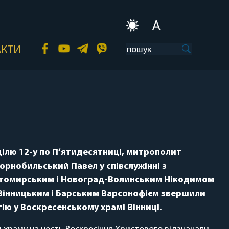
A
АКТИ
еділю 12-у по П‘ятидесятниці, митрополит
орнобильський Павел у співслужінні з
омирським і Новоград-Волинським Нікодимом
Вінницьким і Барським Варсонофієм звершили
ію у Воскресенському храмі Вінниці.