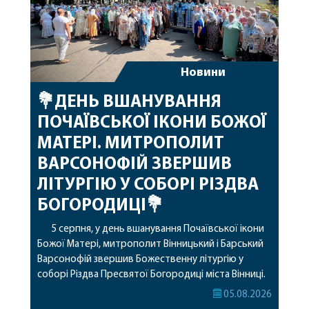
Новини
💐ДЕНЬ ВШАНУВАННЯ
ПОЧАЇВСЬКОЇ ІКОНИ БОЖОЇ
МАТЕРІ. МИТРОПОЛИТ
ВАРСОНОФІЙ ЗВЕРШИВ
ЛІТУРГІЮ У СОБОРІ РІЗДВА
БОГОРОДИЦІ💐
5 серпня, у день вшанування Почаївської ікони
Божої Матері, митрополит Вінницький і Барський
Варсонофій звершив Божественну літургію у
соборі Різдва Пресвятої Богородиці міста Вінниці.
Його Високопреосвященству співслужили
05.08.2026
секретар, духівник, благочинні, духовенство