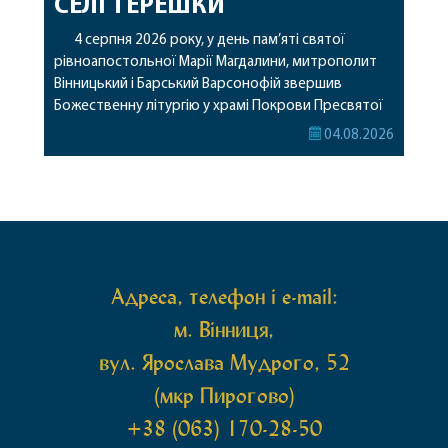
СЕЛІ ТЕРЕШКИ
4 серпня 2026 року, у день пам’яті святої
рівноапостольної Марії Магдалини, митрополит
Вінницький і Барський Варсонофій звершив
Божественну літургію у храмі Покрови Пресвятої
Богородиці села Терешки Барського благочиння.
04.08.2026
Перед початком богослужіння до храму була
принесена чудотворна ікона святої
рівноапостольної Марії Магдалини з часткою її
святих мощей, передана зі Святої Гори Афон.
Також для поклоніння вірянам […]
Адреса, телефон і e-mail:
м. Вінниця,
вул. Ярослава Мудрого, 52
(мкр Пирогово)
+38 (063) 170-28-50