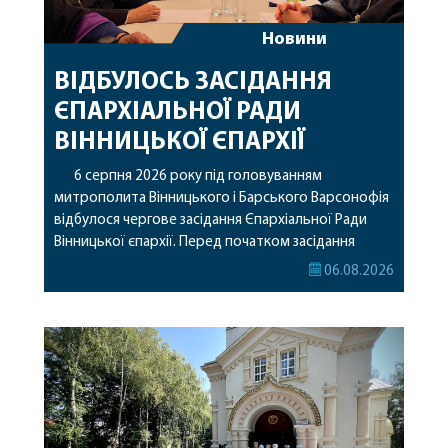
Новини
ВІДБУЛОСЬ ЗАСІДАННЯ
ЄПАРХІАЛЬНОЇ РАДИ
ВІННИЦЬКОЇ ЄПАРХІЇ
6 серпня 2026 року під головуванням
митрополита Вінницького і Барського Варсонофія
відбулося чергове засідання Єпархіальної Ради
Вінницької єпархії. Перед початком засідання
секретар Єпархіальної Ради від імені членів Ради
06.08.2026
привітав митрополита Варсонофія з днем
народження, яке архіпастир відзначив 1 серпня,
побажавши йому міцного здоров’я, Божої
допомоги, миру, духовної радості та
благословенних успіхів у подальшому
архіпастирському служінні. […]