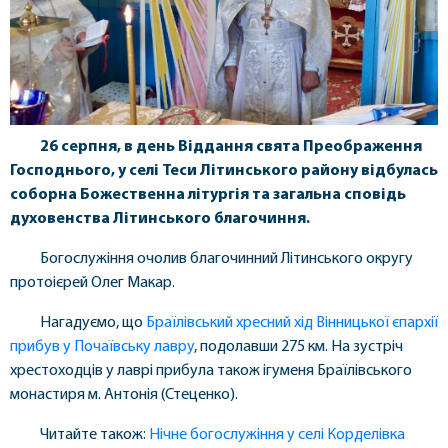
26 серпня, в день Віддання свята Преображення
Господнього, у селі Теси Літинського району відбулась
соборна Божественна літургія та загальна сповідь
духовенства Літинського благочиння.
Богослужіння очолив благочинний Літинського округу
протоієрей Олег Макар.
Нагадуємо, що
Браїлівський хресний хід Вінницької єпархії
прибув у Почаївську лавру
, подолавши 275 км. На зустріч
хрестоходців у лаврі прибула також ігуменя Браїлівського
монастиря м. Антонія (Стеценко).
Читайте також:
Нічне богослужіння у селі Корделівка