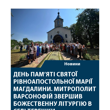
Вінницької єпархії та гості з інших єпархій у
священному сані. Під час богослужіння підносилися
особливі молитви за мир в Україні, за воїнів, які
захищають […]
Новини
ДЕНЬ ПАМ’ЯТІ СВЯТОЇ
РІВНОАПОСТОЛЬНОЇ МАРІЇ
МАГДАЛИНИ. МИТРОПОЛИТ
ВАРСОНОФІЙ ЗВЕРШИВ
БОЖЕСТВЕННУ ЛІТУРГІЮ В