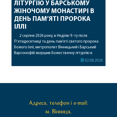
ЛІТУРГІЮ У БАРСЬКОМУ
ЖІНОЧОМУ МОНАСТИРІ В
ДЕНЬ ПАМ’ЯТІ ПРОРОКА
ІЛЛІ
2 серпня 2026 року, в Неділю 9-ту після
Пʼятидесятниці та день пам’яті святого пророка
Божого Іллі, митрополит Вінницький і Барський
Варсонофій звершив Божественну літургію в
Барському жіночому монастирі. Перед початком
02.08.2026
богослужіння архіпастир привіз до обителі
чудотворну ікону святої рівноапостольної Марії
Магдалини з часткою її святих мощей, яка була
передана до Вінницької єпархії зі Святої Гори […]
Адреса, телефон і e-mail:
м. Вінниця,