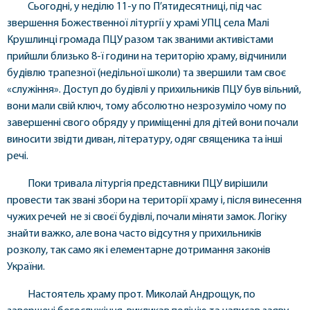
Сьогодні, у неділю 11-у по П’ятидесятниці, під час
звершення Божественної літургії у храмі УПЦ села Малі
Крушлинці громада ПЦУ разом так званими активістами
прийшли близько 8-ї години на територію храму, відчинили
будівлю трапезної (недільної школи) та звершили там своє
«служіння». Доступ до будівлі у прихильників ПЦУ був вільний,
вони мали свій ключ, тому абсолютно незрозуміло чому по
завершенні свого обряду у приміщенні для дітей вони почали
виносити звідти диван, літературу, одяг священика та інші
речі.
Поки тривала літургія представники ПЦУ вирішили
провести так звані збори на території храму і, після винесення
чужих речей не зі своєї будівлі, почали міняти замок. Логіку
знайти важко, але вона часто відсутня у прихильників
розколу, так само як і елементарне дотримання законів
України.
Настоятель храму прот. Миколай Андрощук, по