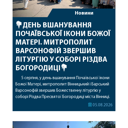
Новини
💐ДЕНЬ ВШАНУВАННЯ
ПОЧАЇВСЬКОЇ ІКОНИ БОЖОЇ
МАТЕРІ. МИТРОПОЛИТ
ВАРСОНОФІЙ ЗВЕРШИВ
ЛІТУРГІЮ У СОБОРІ РІЗДВА
БОГОРОДИЦІ💐
5 серпня, у день вшанування Почаївської ікони
Божої Матері, митрополит Вінницький і Барський
Варсонофій звершив Божественну літургію у
соборі Різдва Пресвятої Богородиці міста Вінниці.
Його Високопреосвященству співслужили
05.08.2026
секретар, духівник, благочинні, духовенство
Вінницької єпархії та гості з інших єпархій у
священному сані. Під час богослужіння підносилися