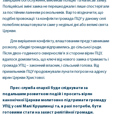
завершені богослужіння, викликав поліцію та написав заяву.
Поліцейські зміні замка не перешкоджали і лише спостерігали
за постійним лаянням розкольників. Варто віздначити, що
подібні провокації та конфлікти громада ПЦУ у даному селі
полюбляє влаштовувати саме у недільні дні або великі свята
Церкви.
Для вирішення конфлікту, влаштованим представниками
розколу, обидві громади відправились до сільської ради.
Після двох-годинного сквернослів’я зі сторони вірян ПЦУ,
вдалося домовитись, що ключі від нового замка отримають і
громада УПЦ – законний власник, і сільський голова. Від
прихильників ПЦУ продовжували лунати погрози на адресу
вірян Церкви Христової.
Прес-служба єпархії буде слідкувати за
подальшим розвитком подій і просить вірян
канонічної Церкви молитовно підтримати громаду
УПЦ у селі Малі Крушлинці та, в разі потреби, бути
готовими стати на захист релігійної громади.