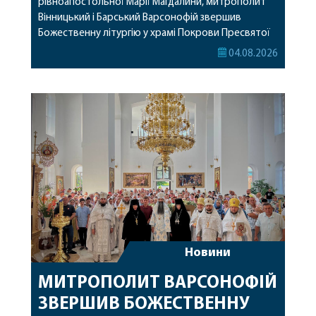
рівноапостольної Марії Магдалини, митрополит
Вінницький і Барський Варсонофій звершив
Божественну літургію у храмі Покрови Пресвятої
Богородиці села Терешки Барського благочиння.
04.08.2026
Перед початком богослужіння до храму була
принесена чудотворна ікона святої
рівноапостольної Марії Магдалини з часткою її
святих мощей, передана зі Святої Гори Афон.
Також для поклоніння вірянам […]
Новини
МИТРОПОЛИТ ВАРСОНОФІЙ
ЗВЕРШИВ БОЖЕСТВЕННУ