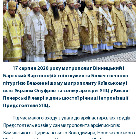
17 серпня 2020 року митрополит Вінницький і
Барський Варсонофій співслужив за Божественною
літургією Блаженнішому митрополиту Київському і
всієї України Онуфрію та сонму архієреї УПЦ у Києво-
Печерській лаврі
в день шостої річниці інтронізації
Предстоятеля УПЦ.
Під час малого входу з уваги до архіпастирських трудів
Предстоятель возвів у сан митрополита архієпископів:
Кам’янського і Царичанського Володимира, Новокаховського