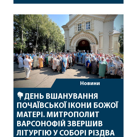
привітав митрополита Варсонофія з днем
народження, яке архіпастир відзначив 1 серпня,
побажавши йому міцного здоров’я, Божої
допомоги, миру, духовної радості та
благословенних успіхів у подальшому
архіпастирському служінні. […]
Новини
💐ДЕНЬ ВШАНУВАННЯ
ПОЧАЇВСЬКОЇ ІКОНИ БОЖОЇ
МАТЕРІ. МИТРОПОЛИТ
ВАРСОНОФІЙ ЗВЕРШИВ
ЛІТУРГІЮ У СОБОРІ РІЗДВА