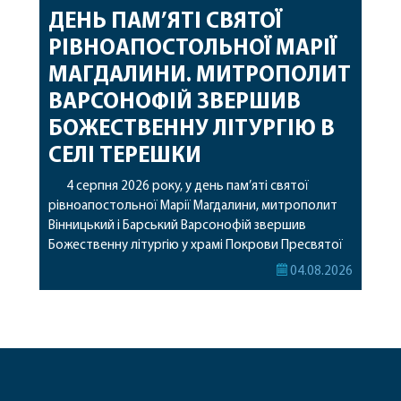
ДЕНЬ ПАМ’ЯТІ СВЯТОЇ
РІВНОАПОСТОЛЬНОЇ МАРІЇ
МАГДАЛИНИ. МИТРОПОЛИТ
ВАРСОНОФІЙ ЗВЕРШИВ
БОЖЕСТВЕННУ ЛІТУРГІЮ В
СЕЛІ ТЕРЕШКИ
4 серпня 2026 року, у день пам’яті святої
рівноапостольної Марії Магдалини, митрополит
Вінницький і Барський Варсонофій звершив
Божественну літургію у храмі Покрови Пресвятої
Богородиці села Терешки Барського благочиння.
04.08.2026
Перед початком богослужіння до храму була
принесена чудотворна ікона святої
рівноапостольної Марії Магдалини з часткою її
святих мощей, передана зі Святої Гори Афон.
Також для поклоніння вірянам […]