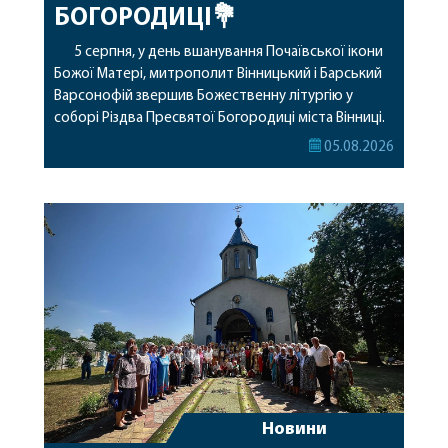
БОГОРОДИЦІ💐
5 серпня, у день вшанування Почаївської ікони
Божої Матері, митрополит Вінницький і Барський
Варсонофій звершив Божественну літургію у
соборі Різдва Пресвятої Богородиці міста Вінниці.
Його Високопреосвященству співслужили
05.08.2026
секретар, духівник, благочинні, духовенство
Вінницької єпархії та гості з інших єпархій у
священному сані. Під час богослужіння підносилися
особливі молитви за мир в Україні, за воїнів, які
захищають […]
Новини