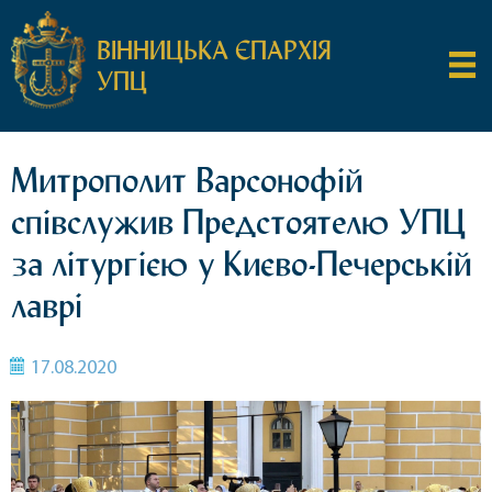
ВІННИЦЬКА ЄПАРХІЯ
УПЦ
Митрополит Варсонофій
співслужив Предстоятелю УПЦ
за літургією у Києво-Печерській
лаврі
17.08.2020