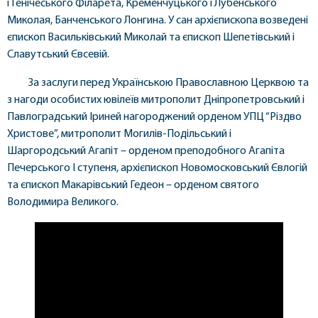
і Генічеського Філарета, Кременчуцького і Лубенського
Миколая, Банченського Лонгина. У сан архієпископа возведені
єпископ Васильківський Миколай та єпископ Шепетівський і
Славутський Євсевій.
За заслуги перед Українською Православною Церквою та
з нагоди особистих ювілеїв митрополит Дніпропетровський і
Павлоградський Іриней нагороджений орденом УПЦ “Різдво
Христове”, митрополит Могилів-Подільський і
Шаргородський Агапіт – орденом преподобного Агапіта
Печерського I ступеня, архієпископ Новомосковський Євлогій
та єпископ Макарівський Гедеон – орденом святого
Володимира Великого.