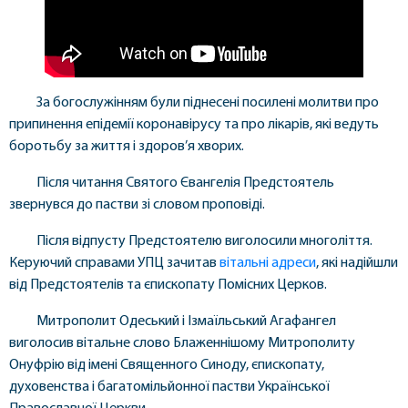
За богослужінням були піднесені посилені молитви про
припинення епідемії коронавірусу та про лікарів, які ведуть
боротьбу за життя і здоров’я хворих.
Після читання Святого Євангелія Предстоятель
звернувся до пастви зі словом проповіді.
Після відпусту Предстоятелю виголосили многоліття.
Керуючий справами УПЦ зачитав
вітальні адреси
, які надійшли
від Предстоятелів та єпископату Помісних Церков.
Митрополит Одеський і Ізмаїльський Агафангел
виголосив вітальне слово Блаженнішому Митрополиту
Онуфрію від імені Священного Синоду, єпископату,
духовенства і багатомільйонної пастви Української