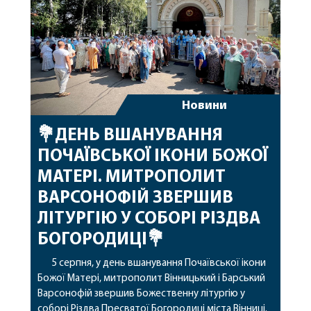
Новини
💐ДЕНЬ ВШАНУВАННЯ
ПОЧАЇВСЬКОЇ ІКОНИ БОЖОЇ
МАТЕРІ. МИТРОПОЛИТ
ВАРСОНОФІЙ ЗВЕРШИВ
ЛІТУРГІЮ У СОБОРІ РІЗДВА
БОГОРОДИЦІ💐
5 серпня, у день вшанування Почаївської ікони
Божої Матері, митрополит Вінницький і Барський
Варсонофій звершив Божественну літургію у
соборі Різдва Пресвятої Богородиці міста Вінниці.