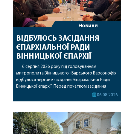
Новини
ВІДБУЛОСЬ ЗАСІДАННЯ
ЄПАРХІАЛЬНОЇ РАДИ
ВІННИЦЬКОЇ ЄПАРХІЇ
6 серпня 2026 року під головуванням
митрополита Вінницького і Барського Варсонофія
відбулося чергове засідання Єпархіальної Ради
Вінницької єпархії. Перед початком засідання
секретар Єпархіальної Ради від імені членів Ради
06.08.2026
привітав митрополита Варсонофія з днем
народження, яке архіпастир відзначив 1 серпня,
побажавши йому міцного здоров’я, Божої
допомоги, миру, духовної радості та
благословенних успіхів у подальшому
архіпастирському служінні. […]