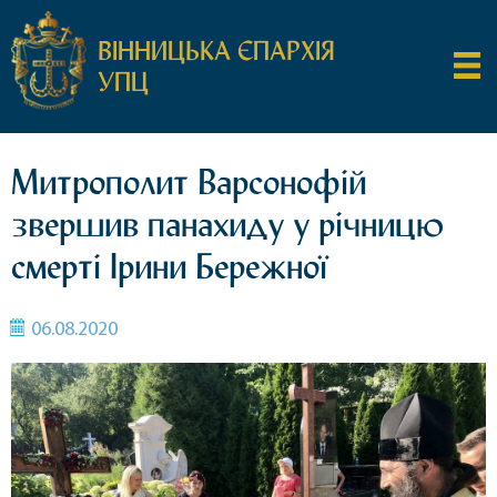
ВІННИЦЬКА ЄПАРХІЯ
УПЦ
Митрополит Варсонофій
звершив панахиду у річницю
смерті Ірини Бережної
06.08.2020