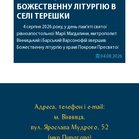
БОЖЕСТВЕННУ ЛІТУРГІЮ В
СЕЛІ ТЕРЕШКИ
4 серпня 2026 року, у день пам’яті святої
рівноапостольної Марії Магдалини, митрополит
Вінницький і Барський Варсонофій звершив
Божественну літургію у храмі Покрови Пресвятої
Богородиці села Терешки Барського благочиння.
04.08.2026
Перед початком богослужіння до храму була
принесена чудотворна ікона святої
рівноапостольної Марії Магдалини з часткою її
святих мощей, передана зі Святої Гори Афон.
Також для поклоніння вірянам […]
Адреса, телефон і e-mail:
м. Вінниця,
вул. Ярослава Мудрого, 52
(мкр Пирогово)