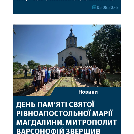
Його Високопреосвященству співслужили
05.08.2026
секретар, духівник, благочинні, духовенство
Вінницької єпархії та гості з інших єпархій у
священному сані. Під час богослужіння підносилися
особливі молитви за мир в Україні, за воїнів, які
захищають […]
Новини
ДЕНЬ ПАМ’ЯТІ СВЯТОЇ
РІВНОАПОСТОЛЬНОЇ МАРІЇ
МАГДАЛИНИ. МИТРОПОЛИТ
ВАРСОНОФІЙ ЗВЕРШИВ