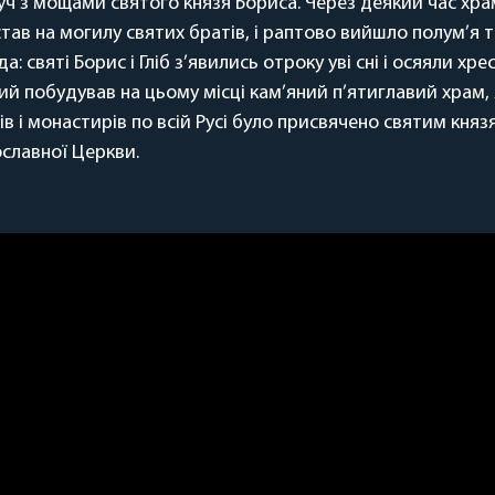
руч з мощами святого князя Бориса. Через деякий час хра
тав на могилу святих братів, і раптово вийшло полум’я т
святі Борис і Гліб з’явились отроку уві сні і осяяли хре
й побудував на цьому місці кам’яний п’ятиглавий храм,
 і монастирів по всій Русі було присвячено святим князям
славної Церкви.