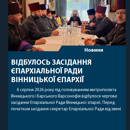
Новини
ВІДБУЛОСЬ ЗАСІДАННЯ
ЄПАРХІАЛЬНОЇ РАДИ
ВІННИЦЬКОЇ ЄПАРХІЇ
6 серпня 2026 року під головуванням митрополита
Вінницького і Барського Варсонофія відбулося чергове
засідання Єпархіальної Ради Вінницької єпархії. Перед
початком засідання секретар Єпархіальної Ради від імені
членів Ради привітав митрополита Варсонофія з днем
народження, яке архіпастир відзначив 1 серпня,
побажавши йому міцного здоров’я, Божої допомоги,