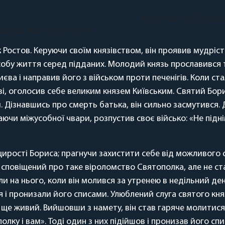
Мініатюри із Сільвест
Борис йде на печенігів
Ростов. Керуючи своїм князівством, він проявив мудрість
обу життя серед підданих. Молодий князь прославився т
єва і направив його з військом проти печенігів. Коли с
і, оголосив себе великим князем Київським. Святий Борис
пи. Дізнавшись про смерть батька, він сильно засмутився
ючи міжусобної чвари, розпустив своє військо: «Не підні
ирості Бориса; прагнучи захистити себе від можливого с
ув сповіщений про таке віроломство Святополка, але не с
ли на нього, коли він молився за утренею в недільний ден
я і пронизали його списами. Улюблений слуга святого кня
в ще живий. Вийшовши з намету, він став гаряче молитися,
олку і вам». Тоді один з них підійшов і пронизав його сп