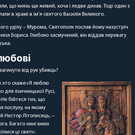
ли, що князь ще живий, хоча і ледве дихав. Тоді один з
ли в храмі в ім’я святого Василія Великого.
його уділу – Мурома, Святополк послав йому назустріч
князя Бориса. Глибоко засмучений, він віддав перевагу
ська.
любові
 загинути від рук убивць?
к хто скаже:«Я люблю
ло для язичницької Русі,
«Не бійтеся тих, що
я послуху, на якому
ий Нестор Літописець, –
га. Багато нині юних
лися ці святі».