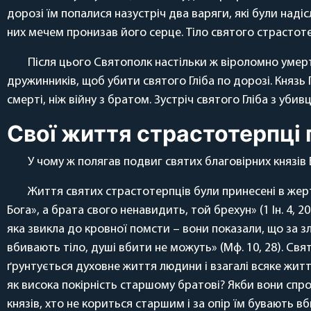
дорозі їм попалися назустріч два варяги, які були наді
них мечем пронизав його серце. Тіло святого страстоте
Після цього Святополк настільки ж віроломно умерт
дружинників, щоб убити святого Гліба по дорозі. Князь 
смерті, ніж війну з братом. Зустріч святого Гліба з уби
Свої життя страстотерпці 
У чому ж полягав подвиг святих благовірних князів Б
Життя святих страстотерпців були принесені в жер
Бога», а брата свого ненавидить, той брехун» (1 Ін. 4, 
яка звикла до кровної помсти – вони показали, що за зл
вбивають тіло, душі вбити не можуть» (Мф. 10, 28). Свя
ґрунтується духовне життя людини і взагалі всяке життя
як висока покірність старшому братові? Якби вони спро
князів, хто не кориться старшим і за опір їм бувають в