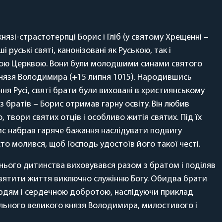
князі-страстотерпці Борис і Гліб (у святому Хрещенні –
і руські святі, канонізовані як Руською, так і
ою Церквою. Вони були молодшими синами святого
нязя Володимира (+15 липня 1015). Народившись
я Русі, святі брати були виховані в християнському
з братів – Борис отримав гарну освіту. Він любив
 твори святих отців і особливо житія святих. Під їх
с набрав гаряче бажання наслідувати подвигу
сто молився, щоб Господь удостоїв його такої честі.
ннього дитинства виховувався разом з братом і поділяв
вятити життя виключно служінню Богу. Обидва брати
рдям і сердечною добротою, наслідуючи приклад
льного великого князя Володимира, милостивого і