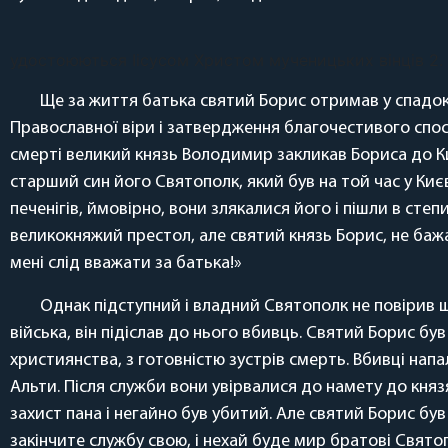
удостоюються Іісусом Христом мученицьких вінців 2. 
Ще за життя батька святий Борис отримав у спадок 
Православної віри і затвердження благочестивого спос
смерті великий князь Володимир закликав Бориса до Ки
старший син його Святополк, який був на той час у Києв
печенігів, ймовірно, вони злякалися його і пішли в сте
великокняжий престол, але святий князь Борис, не бажа
мені слід вважати за батька!»
Однак підступний і владний Святополк не повірив щ
війська, він підіслав до нього вбивць. Святий Борис б
християнства, з готовністю зустрів смерть. Вбивці напа
Альти. Після служби вони увірвалися до намету до княз
захист пана і негайно був убитий. Але святий Борис бу
закінчите службу свою, і нехай буде мир братові Святоп