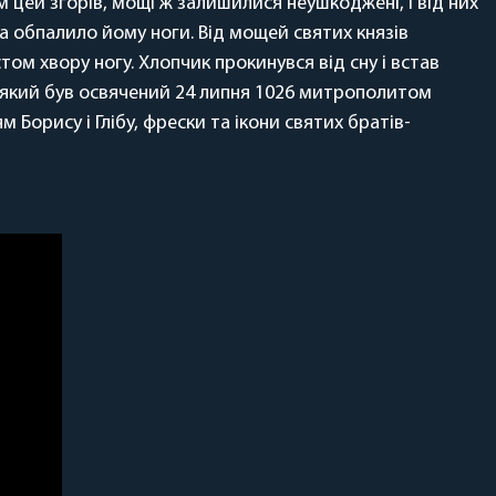
м цей згорів, мощі ж залишилися неушкоджені, і від них
а обпалило йому ноги. Від мощей святих князів
стом хвору ногу. Хлопчик прокинувся від сну і встав
 який був освячений 24 липня 1026 митрополитом
 Борису і Глібу, фрески та ікони святих братів-