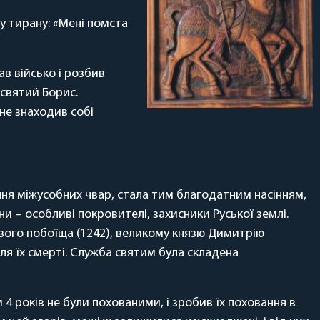
у тирану: «Мені помста
в військо і розбив
 святий Борис.
не знаходив собі
ання міжусобних чвар, стала тим благодатним насінням,
они – особливі покровителі, захисники Руської землі.
ового побоїща (1242), великому князю Димитрію
сля їх смерті. Служба святим була складена
4 років не були похованими, і зробив їх поховання в