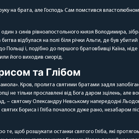
и руку на брата, але Господь Сам помстився властолюбном
 один з синів рівноапостольного князя Володимира, зібра
итва відбулася на полі біля річки Альти, де був убитий
о Польщі і, подібно до першого братовбивці Каїна, ніде 
огили його виходив сморід.
рисом та Глібом
і крамола». Кров, пролита святими братами задля запобіг
рпці не тільки прославлені від Бога даром зцілень, але в
клад, – святому Олександру Невському напередодні Льод
 святих Бориса і Гліба почалося дуже рано, незабаром пі
 те, щоб розшукати останки святого Гліба, які протягом 