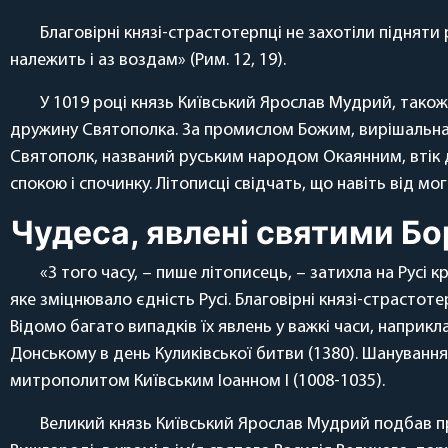
Благовірні князі-страстотерпці не захотіли піднят
належить і аз воздам» (Рим. 12, 19).
У 1019 році князь Київський Ярослав Мудрий, також
дружину Святополка. За промислом Божим, вирішальна б
Святополк, названий руським народом Окаянним, втік д
спокою і спочинку. Літописці свідчать, що навіть від м
Чудеса, явлені святими Бо
«З того часу, – пише літописець, – затихла на Рус
яке зміцнювало єдність Русі. Благовірні князі-страстоте
Відомо багато випадків їх явлень у важкі часи, напри
Донському в день Куликівської битви (1380). Шанування
митрополитом Київським Іоанном I (1008-1035).
Великий князь Київський Ярослав Мудрий подбав про