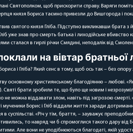
слані Святополком, щоб прискорити справу. Варяги поміти
рпця князя Бориса таємно привезли до Вишгорода і покла
вив святого князя Гліба. Підступно викликавши брата з 
Гліб уже знав про смерть батька і лиходійське вбивство 
вцями сталася в гирлі річки Смядині, неподалік від Смолен
поклали на вівтар братньої 
ориса і Гліба? Який сенс в тому, щоб ось так – без опору
тву основному християнському благодіянню – любові. «Я
20). Святі брати зробили те, що було ще новим і незрозумі
о не можна віддавати злом, навіть під загрозою смерті. 
ті мученики Борис і Гліб віддали життя заради дотриманн
 в суспільстві. «Річ у тім, браття, – зауважує преподобн
тивились, то навряд чи б спромоглися такого дару від Бо
битими. Але вони не уподібнюються благодаті, якій удостої