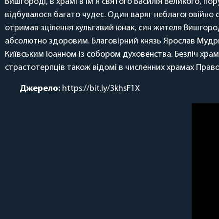
Вишгороді, в храмі в ім’я святого Василія Великого, по
відбувалося багато чудес. Один варяг неблагоговійно с
отримав зцілення кульгавий юнак, син жителя Вишгорода: 
абсолютно здоровим. Благовірний князь Ярослав Мудри
Київським Іоанном із собором духовенства. Безліч храмів
страстотерпців також відомі в численних храмах Право
Джерело:
https://bit.ly/3khsF1X