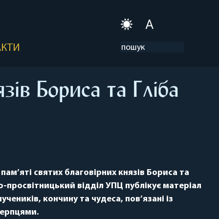
A
АКТИ
язів Бориса та Гліба
 пам’яті святих благовірних князів Бориса та
о-просвітницький відділ УПЦ публікує матеріал
учеників, кончину та чудеса, пов’язані із
ерпцями.