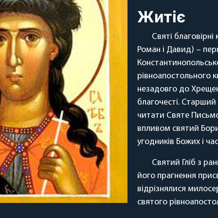
Житіє
Святі благовірні 
Роман і Давид) – перш
Константинопольськ
рівноапостольного к
незадовго до Хрещенн
благочесті. Старший 
читати Святе Письмо,
впливом святий Бори
угодників Божих і ча
Святий Гліб з ра
його прагнення прис
відрізнялися милосе
святого рівноапосто