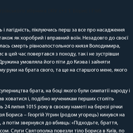
рівського збірника (XIV ст.) 1. Борис і Гліб
 і лагідність, піклуючись перш за все про насадження
акож як хоробрий і вправний воїн. Незадовго до своєї
талась смерть рівноапостольного князя Володимира,
 в цей час повертався з походу, так і не зустрівши
. Дружина умовляла його піти до Киэва і зайняти
му руки на брата свого, та ще на старшого мене, якого
уперництва брата, на боці якого були симпатії народу і
тав ховатися і, подібно мученикам перших століть
ь 24 липня 1015 року в своєму наметі на березі річки
зя Бориса – Георгій Угрин (родом угорець) кинувся на
 а потім звернувся до вбивць: «Підходьте, браття,
исом. Слуги Святополка повезли тіло Бориса в Київ, по