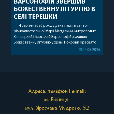
ВАРСОНОФІЙ ЗВЕРШИВ
БОЖЕСТВЕННУ ЛІТУРГІЮ В
СЕЛІ ТЕРЕШКИ
4 серпня 2026 року, у день пам’яті святої
рівноапостольної Марії Магдалини, митрополит
Вінницький і Барський Варсонофій звершив
Божественну літургію у храмі Покрови Пресвятої
Богородиці села Терешки Барського благочиння.
04.08.2026
Перед початком богослужіння до храму була
принесена чудотворна ікона святої
рівноапостольної Марії Магдалини з часткою її
святих мощей, передана зі Святої Гори Афон.
Також для поклоніння вірянам […]
Адреса, телефон і e-mail:
м. Вінниця,
вул. Ярослава Мудрого, 52