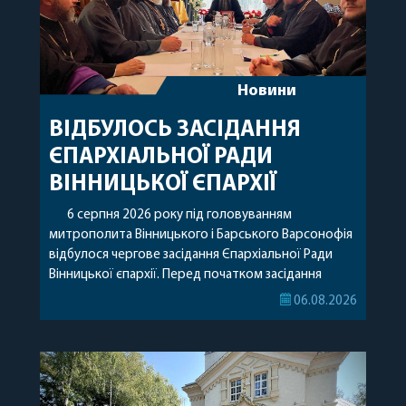
Новини
ВІДБУЛОСЬ ЗАСІДАННЯ
ЄПАРХІАЛЬНОЇ РАДИ
ВІННИЦЬКОЇ ЄПАРХІЇ
6 серпня 2026 року під головуванням
митрополита Вінницького і Барського Варсонофія
відбулося чергове засідання Єпархіальної Ради
Вінницької єпархії. Перед початком засідання
секретар Єпархіальної Ради від імені членів Ради
06.08.2026
привітав митрополита Варсонофія з днем
народження, яке архіпастир відзначив 1 серпня,
побажавши йому міцного здоров’я, Божої
допомоги, миру, духовної радості та
благословенних успіхів у подальшому