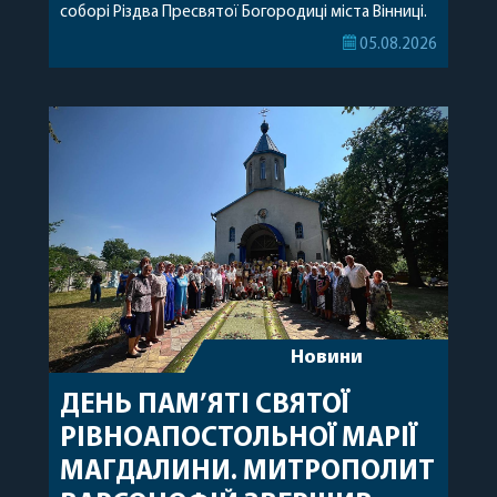
соборі Різдва Пресвятої Богородиці міста Вінниці.
Його Високопреосвященству співслужили
05.08.2026
секретар, духівник, благочинні, духовенство
Вінницької єпархії та гості з інших єпархій у
священному сані. Під час богослужіння підносилися
особливі молитви за мир в Україні, за воїнів, які
захищають […]
Новини
ДЕНЬ ПАМ’ЯТІ СВЯТОЇ
РІВНОАПОСТОЛЬНОЇ МАРІЇ
МАГДАЛИНИ. МИТРОПОЛИТ