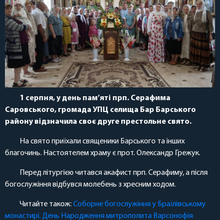
1 серпня, у день пам’яті прп. Серафима
Саровського, громада УПЦ селища Бар Барського
району відзначила своє друге престольне свято.
На свято приїхали священики Барського та інших
благочинь. Настоятелем храму є прот. Олександр Грежук.
Перед літургією читався акафист прп. Серафиму, а після
богослужіння відбувся молебень з хресним ходом.
Читайте також:
Соборне богослужіння у Браїлівському
монастирі. День Народження митрополита Варсонофія