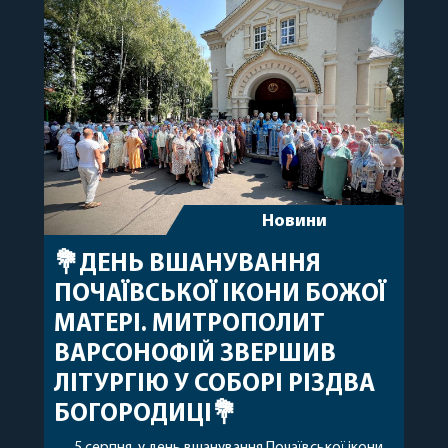
допомоги, миру, духовної радості та
благословенних успіхів у подальшому
архіпастирському служінні. […]
Новини
💐ДЕНЬ ВШАНУВАННЯ
ПОЧАЇВСЬКОЇ ІКОНИ БОЖОЇ
МАТЕРІ. МИТРОПОЛИТ
ВАРСОНОФІЙ ЗВЕРШИВ
ЛІТУРГІЮ У СОБОРІ РІЗДВА
БОГОРОДИЦІ💐