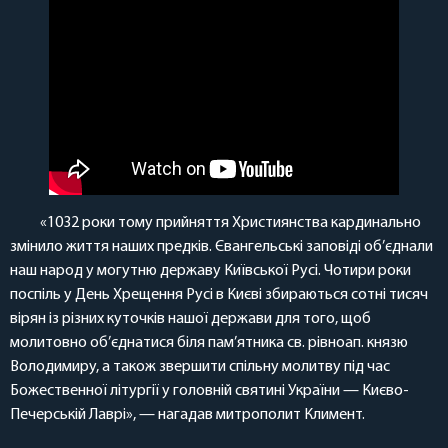
«1032 роки тому прийняття Християнства кардинально
змінило життя наших предків. Євангельські заповіді об’єднали
наш народ у могутню державу Київської Русі. Чотири роки
поспіль у День Хрещення Русі в Києві збираються сотні тисяч
вірян із різних куточків нашої держави для того, щоб
молитовно об’єднатися біля пам’ятника св. рівноап. князю
Володимиру, а також звершити спільну молитву під час
Божественної літургії у головній святині України — Києво-
Печерській Лаврі», — нагадав митрополит Климент.