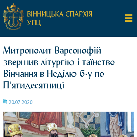
ВІННИЦЬКА ЄПАРХІЯ
УПЦ
Митрополит Варсонофій
звершив літургію і таїнство
Вінчання в Неділю 6-у по
П‘ятидесятниці
20.07.2020