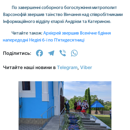
По завершенні соборного богослужіння митрополит
Варсонофій звершив таїнство Вінчання над співробітниками
Інформаційного відділу єпархії Андрієм та Катериною.
Читайте також:
Архієрей звершив Всенічне бдіння
напередодні Неділі 6-ї по П‘ятидесятниці
Facebook
Telegram
Viber
WhatsApp
Поділитись:
Читайте наші новини в
Telegram
,
Viber