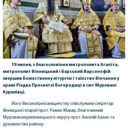
19 липня, з благословіння митрополита Агапіта,
митрополит Вінницький і Барський Варсонофій
звершив Божественну літургію і таїнство Вінчання у
храмі Різдва Пресвятої Богородиці в смт Муровані
Курилівці.
Його Високопреосвященству співслужили секретар
Вінницької єпархії прот. Роман Макар, благочинний
Мурованокуриловецького округу прот. Василій Балан та
духовенство району.