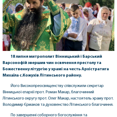
18 липня митрополит Вінницький і Барський
Варсонофій звершив чин освячення престолу та
Божественну літургію у храмі на честь Архістратига
Михаїла с.Кожухів Літинського району.
Його Високопреосвященству співслужили секретар
Вінницької єпархії прот. Роман Макар, благочинний
Літинського округу прот. Олег Макар, настоятель храму прот.
Володимир Єрмаков та духовенство Літинського благочиння.
По завершенні соборного богослужіння та