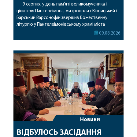
9 серпня, у день пам’яті великомученика і
цілителя Пантелеімона, митрополит Вінницький і
Барський Варсонофій звершив Божественну
літургію у Пантелеімонівському храмі міста
Жмеринки. Перед початком богослужіння
09.08.2026
архіпастир доставив до храму чудотворну ікону
святої рівноапостольної Марії Магдалини з
часткою її святих мощей. Митрополиту
Варсонофію співслужили секретар єпархії
архімандрит Єнох (Торак), благочинний
Жмеринського округу протоієрей Ярослав
Коромчевський, клірики […]
Новини
ВІДБУЛОСЬ ЗАСІДАННЯ