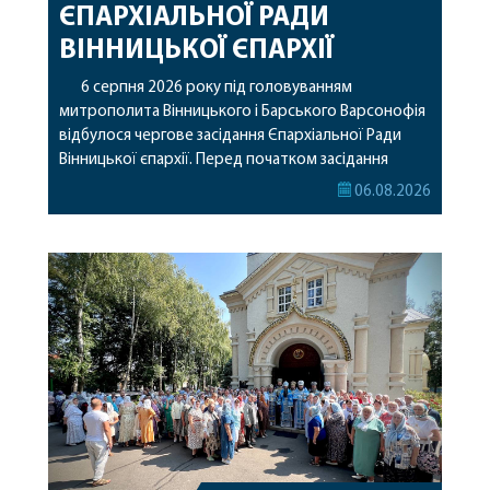
ЄПАРХІАЛЬНОЇ РАДИ
ВІННИЦЬКОЇ ЄПАРХІЇ
6 серпня 2026 року під головуванням
митрополита Вінницького і Барського Варсонофія
відбулося чергове засідання Єпархіальної Ради
Вінницької єпархії. Перед початком засідання
секретар Єпархіальної Ради від імені членів Ради
06.08.2026
привітав митрополита Варсонофія з днем
народження, яке архіпастир відзначив 1 серпня,
побажавши йому міцного здоров’я, Божої
допомоги, миру, духовної радості та
благословенних успіхів у подальшому
архіпастирському служінні. […]