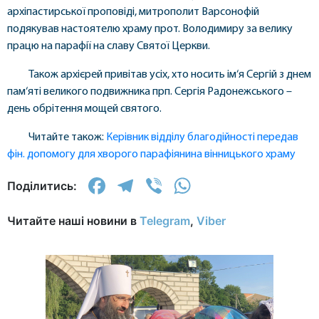
архіпастирської проповіді, митрополит Варсонофій
подякував настоятелю храму прот. Володимиру за велику
працю на парафії на славу Святої Церкви.
Також архієрей привітав усіх, хто носить ім‘я Сергій з днем
пам‘яті великого подвижника прп. Сергія Радонежського –
день обрітення мощей святого.
Читайте також:
Керівник відділу благодійності передав
фін. допомогу для хворого парафіянина вінницького храму
Facebook
Telegram
Viber
WhatsApp
Поділитись:
Читайте наші новини в
Telegram
,
Viber