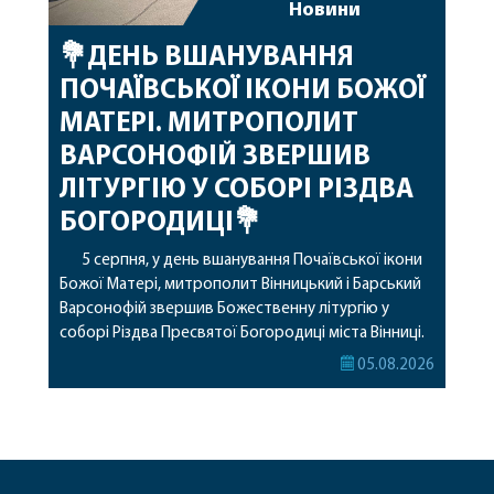
Новини
💐ДЕНЬ ВШАНУВАННЯ
ПОЧАЇВСЬКОЇ ІКОНИ БОЖОЇ
МАТЕРІ. МИТРОПОЛИТ
ВАРСОНОФІЙ ЗВЕРШИВ
ЛІТУРГІЮ У СОБОРІ РІЗДВА
БОГОРОДИЦІ💐
5 серпня, у день вшанування Почаївської ікони
Божої Матері, митрополит Вінницький і Барський
Варсонофій звершив Божественну літургію у
соборі Різдва Пресвятої Богородиці міста Вінниці.
Його Високопреосвященству співслужили
05.08.2026
секретар, духівник, благочинні, духовенство
Вінницької єпархії та гості з інших єпархій у
священному сані. Під час богослужіння підносилися
особливі молитви за мир в Україні, за воїнів, які
захищають […]