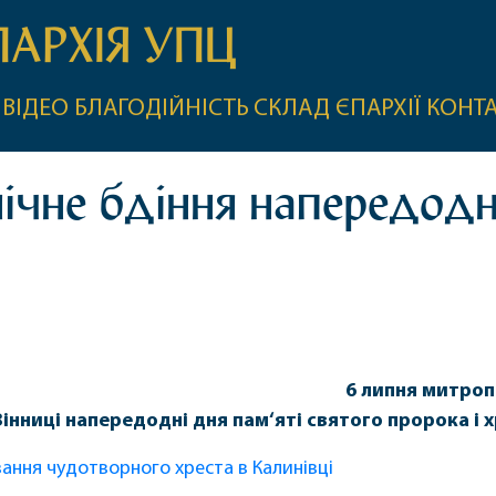
ПАРХІЯ УПЦ
ВІДЕО
БЛАГОДІЙНІСТЬ
СКЛАД ЄПАРХІЇ
КОНТ
чне бдіння напередодні
6 липня митроп
інниці напередодні дня пам‘яті святого пророка і 
ання чудотворного хреста в Калинівці