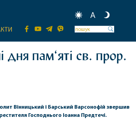
A
АКТИ
 дня пам‘яті св. прор.
олит Вінницький і Барський Варсонофій звершив
хрестителя Господнього Іоанна Предтечі.