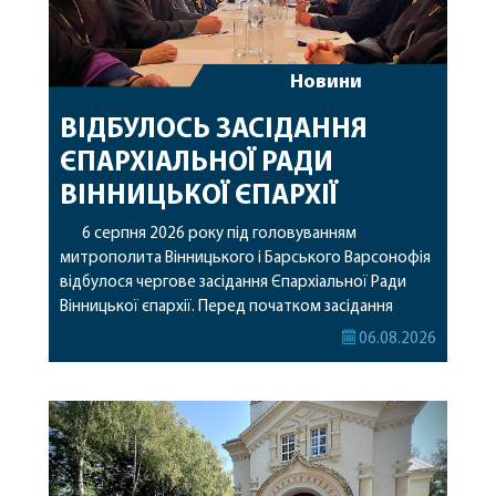
Новини
ВІДБУЛОСЬ ЗАСІДАННЯ
ЄПАРХІАЛЬНОЇ РАДИ
ВІННИЦЬКОЇ ЄПАРХІЇ
6 серпня 2026 року під головуванням
митрополита Вінницького і Барського Варсонофія
відбулося чергове засідання Єпархіальної Ради
Вінницької єпархії. Перед початком засідання
секретар Єпархіальної Ради від імені членів Ради
06.08.2026
привітав митрополита Варсонофія з днем
народження, яке архіпастир відзначив 1 серпня,
побажавши йому міцного здоров’я, Божої
допомоги, миру, духовної радості та
благословенних успіхів у подальшому
архіпастирському служінні. […]