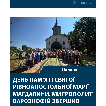
Його Високопреосвященству співслужили
05.08.2026
секретар, духівник, благочинні, духовенство
Вінницької єпархії та гості з інших єпархій у
священному сані. Під час богослужіння підносилися
особливі молитви за мир в Україні, за воїнів, які
захищають […]
Новини
ДЕНЬ ПАМ’ЯТІ СВЯТОЇ
РІВНОАПОСТОЛЬНОЇ МАРІЇ
МАГДАЛИНИ. МИТРОПОЛИТ
ВАРСОНОФІЙ ЗВЕРШИВ