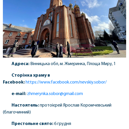
Адреса:
Вінницька обл, м. Жмеринка, Площа Миру, 1
Сторінка храму в
Facebook:
https://www.facebook.com/nevskiy.sobor/
e-mail:
zhmerynka.sobor@gmail.com
Настоятель:
протоієрей Ярослав Коромчевський
(благочинний)
Престольне свято:
6 грудня