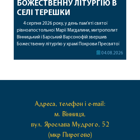
БОЖЕСТВЕННУ ЛІТУРГІЮ В
СЕЛІ ТЕРЕШКИ
4 серпня 2026 року, у день пам’яті святої
рівноапостольної Марії Магдалини, митрополит
Вінницький і Барський Варсонофій звершив
Божественну літургію у храмі Покрови Пресвятої
Богородиці села Терешки Барського благочиння.
04.08.2026
Перед початком богослужіння до храму була
принесена чудотворна ікона святої
рівноапостольної Марії Магдалини з часткою її
святих мощей, передана зі Святої Гори Афон.
Також для поклоніння вірянам […]
Адреса, телефон і e-mail:
м. Вінниця,
вул. Ярослава Мудрого, 52
(мкр Пирогово)