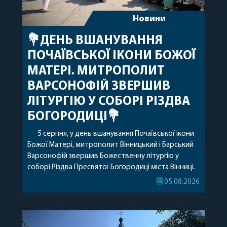
Новини
💐ДЕНЬ ВШАНУВАННЯ
ПОЧАЇВСЬКОЇ ІКОНИ БОЖОЇ
МАТЕРІ. МИТРОПОЛИТ
ВАРСОНОФІЙ ЗВЕРШИВ
ЛІТУРГІЮ У СОБОРІ РІЗДВА
БОГОРОДИЦІ💐
5 серпня, у день вшанування Почаївської ікони
Божої Матері, митрополит Вінницький і Барський
Варсонофій звершив Божественну літургію у
соборі Різдва Пресвятої Богородиці міста Вінниці.
Його Високопреосвященству співслужили
05.08.2026
секретар, духівник, благочинні, духовенство
Вінницької єпархії та гості з інших єпархій у
священному сані. Під час богослужіння підносилися
особливі молитви за мир в Україні, за воїнів, які