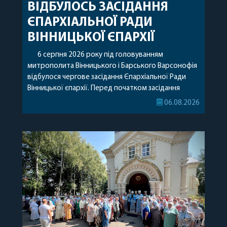
ВІДБУЛОСЬ ЗАСІДАННЯ
ЄПАРХІАЛЬНОЇ РАДИ
ВІННИЦЬКОЇ ЄПАРХІЇ
6 серпня 2026 року під головуванням
митрополита Вінницького і Барського Варсонофія
відбулося чергове засідання Єпархіальної Ради
Вінницької єпархії. Перед початком засідання
секретар Єпархіальної Ради від імені членів Ради
06.08.2026
привітав митрополита Варсонофія з днем
народження, яке архіпастир відзначив 1 серпня,
побажавши йому міцного здоров’я, Божої
допомоги, миру, духовної радості та
благословенних успіхів у подальшому
архіпастирському служінні. […]