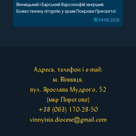
Вінницький і Барський Варсонофій звершив
Божественну літургію у храмі Покрови Пресвятої
Богородиці села Терешки Барського благочиння.
04.08.2026
Перед початком богослужіння до храму була
принесена чудотворна ікона святої
рівноапостольної Марії Магдалини з часткою її
святих мощей, передана зі Святої Гори Афон.
Також для поклоніння вірянам […]
Адреса, телефон і e-mail:
м. Вінниця,
вул. Ярослава Мудрого, 52
(мкр Пирогово)
+38 (063) 170-28-50
vinnytsia.diocese@gmail.com