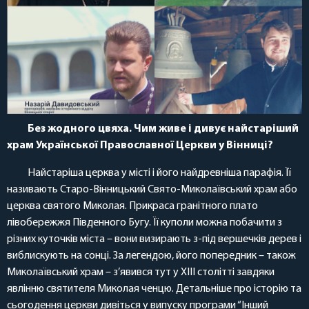
Без жодного цвяха. Чим живе і дивує найстаріший
храм Української Православної Церкви у Вінниці?
Найстаріша церква у місті і його найдревніша парафія. Її
називають Старо-Вінницький Свято-Миколаївський храм або
церква святого Миколая. Прикраса гранітного плато
лівобережжя Південного Бугу. Її куполи можна побачити з
різних куточків міста – вони визирають з-під вершечків дерев і
виблискують на сонці. За легендою, його попередник – також
Миколаївський храм – з’явився тут у XIII столітті завдяки
явлінню святителя Миколая ченцю. Детальніше про історію та
сьогодення церкви дивіться у випуску програми “Інший