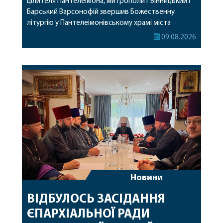
цілителя Пантелеімона, митрополит Вінницький і
Барський Варсонофій звершив Божественну
літургію у Пантелеімонівському храмі міста
Жмеринки. Перед початком богослужіння
09.08.2026
архіпастир доставив до храму чудотворну ікону
святої рівноапостольної Марії Магдалини з
часткою її святих мощей. Митрополиту
Варсонофію співслужили секретар єпархії
архімандрит Єнох (Торак), благочинний
Жмеринського округу протоієрей Ярослав
Коромчевський, клірики […]
Новини
ВІДБУЛОСЬ ЗАСІДАННЯ
ЄПАРХІАЛЬНОЇ РАДИ