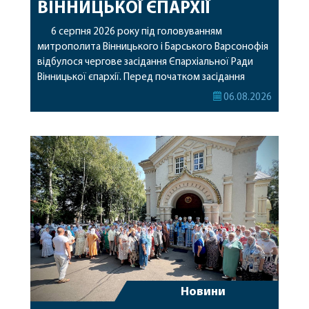
ВІННИЦЬКОЇ ЄПАРХІЇ
6 серпня 2026 року під головуванням
митрополита Вінницького і Барського Варсонофія
відбулося чергове засідання Єпархіальної Ради
Вінницької єпархії. Перед початком засідання
секретар Єпархіальної Ради від імені членів Ради
06.08.2026
привітав митрополита Варсонофія з днем
народження, яке архіпастир відзначив 1 серпня,
побажавши йому міцного здоров’я, Божої
допомоги, миру, духовної радості та
благословенних успіхів у подальшому
архіпастирському служінні. […]
Новини