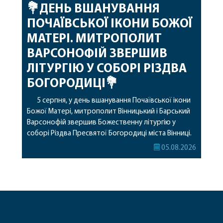
💐ДЕНЬ ВШАНУВАННЯ
ПОЧАЇВСЬКОЇ ІКОНИ БОЖОЇ
МАТЕРІ. МИТРОПОЛИТ
ВАРСОНОФІЙ ЗВЕРШИВ
ЛІТУРГІЮ У СОБОРІ РІЗДВА
БОГОРОДИЦІ💐
5 серпня, у день вшанування Почаївської ікони
Божої Матері, митрополит Вінницький і Барський
Варсонофій звершив Божественну літургію у
соборі Різдва Пресвятої Богородиці міста Вінниці.
Його Високопреосвященству співслужили
05.08.2026
секретар, духівник, благочинні, духовенство
Вінницької єпархії та гості з інших єпархій у
священному сані. Під час богослужіння підносилися
особливі молитви за мир в Україні, за воїнів, які
захищають […]