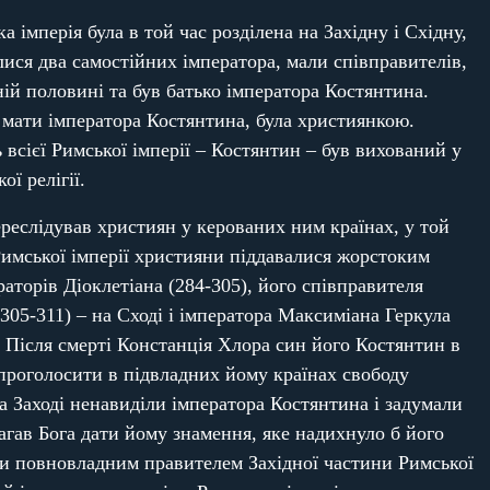
 імперія була в той час розділена на Західну і Східну,
лися два самостійних імператора, мали співправителів,
ній половині та був батько імператора Костянтина.
 мати імператора Костянтина, була християнкою.
всієї Римської імперії – Костянтин – був вихований у
ої релігії.
ереслідував християн у керованих ним країнах, у той
 Римської імперії християни піддавалися жорстоким
раторів Діоклетіана (284-305), його співправителя
305-311) – на Сході і імператора Максиміана Геркула
і. Після смерті Констанція Хлора син його Костянтин в
проголосити в підвладних йому країнах свободу
а Заході ненавиділи імператора Костянтина і задумали
лагав Бога дати йому знамення, яке надихнуло б його
вши повновладним правителем Західної частини Римської