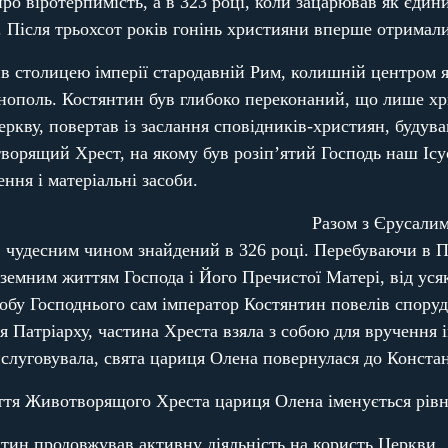
про віротерпимість, а в 323 році, коли зацарював як єд
ї. Після трьохсот років гонінь християни вперше отримал
в столицею імперії стародавній Рим, колишній центром я
инополь. Костянтин був глибоко переконаний, що лише хр
еркву, повертав із заслання сповідників-християн, буду
ворящий Хрест, на якому був розіп’ятий Господь наш Ісу
ння і матеріальні засоби.
Разом з Єрусали
удесним чином знайдений в 326 році. Перебуваючи в Пал
з земним життям Господа і Його Пречистої Матері, від уся
обу Господнього сам імператор Костянтин повелів спору
 Патріарху, частина Хреста взяла з собою для вручення
слуговувала, свята цариця Олена повернулася до Констан
буття Животворящого Хреста цариця Олена іменується рів
тин продовжував активну діяльність на користь Церкви.