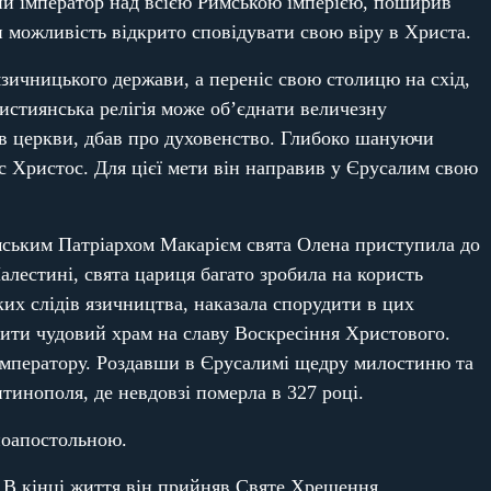
иний імператор над всією Римською імперією, поширив
и можливість відкрито сповідувати свою віру в Христа.
зичницького держави, а переніс свою столицю на схід,
истиянська релігія може об’єднати величезну
вав церкви, дбав про духовенство. Глибоко шануючи
с Христос. Для цієї мети він направив у Єрусалим свою
мським Патріархом Макарієм свята Олена приступила до
естині, свята цариця багато зробила на користь
ких слідів язичництва, наказала спорудити в цих
дити чудовий храм на славу Воскресіння Христового.
 імператору. Роздавши в Єрусалимі щедру милостиню та
тинополя, де невдовзі померла в 327 році.
ноапостольною.
 В кінці життя він прийняв Святе Хрещення,