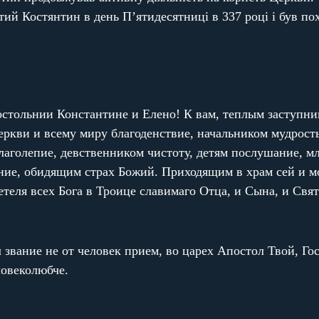
ий Костянтин в день П’ятидесятниці в 337 році і був пох
остольнии Константине и Елено! К вам, теплым заступни
еркви и всему миру благоденствие, начальником мудрост
лаголепие, девственником чистоту, детям послушание, м
е, обидящим страх Божий. Приходящим в храм сей и мол
теля всех Бога в Троице славимаго Отца, и Сына, и Свят
л звание не от человек прием, во царех Апостол Твой, Г
ловеколюбче.