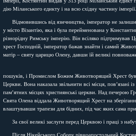
імперії, Костянтин видав у 313 році Міланський едикт 
дію Міланського едикту і на всю східну частину імпері
Відмовившись від язичництва, імператор не залиши
у місто Візантію, яка і була перейменована у Констант
різнорідну Римську імперію. Він всіляко підтримував Ц
хрест Господній, імператор бажав знайти і самий Живот
матір – святу царицю Олену, давши їй великі повноваже
пошуків, і Промислом Божим Животворящий Хрест був ч
Церкви. Вона наказала звільнити всі місця, пов’язані і
пам’ятних місцях християнські церкви. Над печерою Гр
Свята Олена віддала Животворящий Хрест на зберігання
влаштувавши трапези для бідних, під час яких сама при
За свої великі заслуги перед Церквою і праці з на
Після Нікейського Собору рівноапостольний Костян