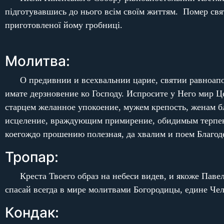
підготувавшись до нього всім своїм життям. Помер свят
приготовленої йому гробниці.
Молитва:
О предивнии и всехвальнии царие, святии равноап
имате дерзновение ко Господу. Испросите у Него мир Ц
старцем желанное упокоение, мужем крепость, женам б
исцеление, враждующим примирение, обидимым терпени
коегождо прошению полезная, да хвалим и поем Благоде
Тропар:
Креста Твоего образ на небеси видев, и якоже Паве
спасай всегда в мире молитвами Богородицы, едине Че
Кондак: