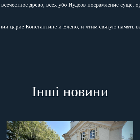
 всечестное древо, всех убо Иудеов посрамление суще, о
ьнии царие Константине и Елено, и чтим святую память 
Інші новини