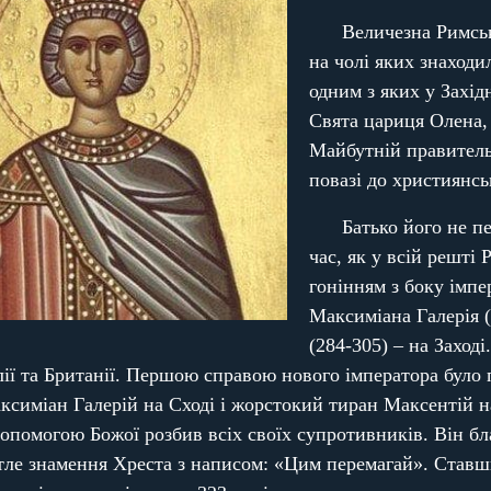
Величезна Римська
на чолі яких знаходи
одним з яких у Захід
Свята цариця Олена,
Майбутній правитель 
повазі до християнськ
Батько його не п
час, як у всій решті
гонінням з боку імпе
Максиміана Галерія (
(284-305) – на Заход
ії та Британії. Першою справою нового імператора було 
ксиміан Галерій на Сході і жорстокий тиран Максентій н
 допомогою Божої розбив всіх своїх супротивників. Він б
світле знамення Хреста з написом: «Цим перемагай». Ста