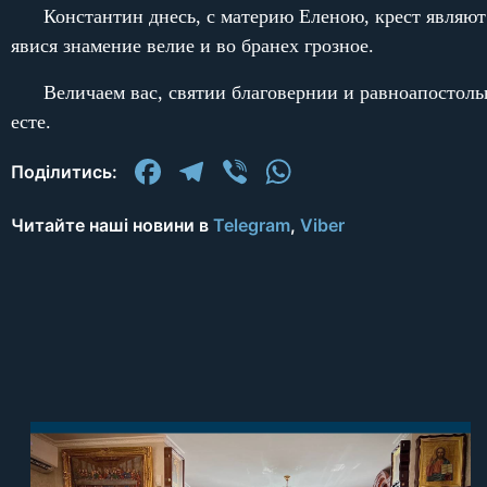
Константин днесь, с материю Еленою, крест являют
явися знамение велие и во бранех грозное.
Величаем вас, святии благовернии и равноапостол
есте.
Facebook
Telegram
Viber
WhatsApp
Поділитись:
Читайте наші новини в
Telegram
,
Viber