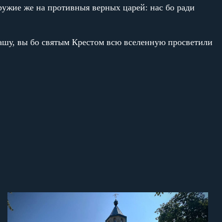
ружие же на противныя верных царей: нас бо ради
вашу, вы бо святым Крестом всю вселенную просветили