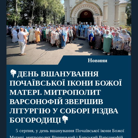
Новини
💐ДЕНЬ ВШАНУВАННЯ
ПОЧАЇВСЬКОЇ ІКОНИ БОЖОЇ
МАТЕРІ. МИТРОПОЛИТ
ВАРСОНОФІЙ ЗВЕРШИВ
ЛІТУРГІЮ У СОБОРІ РІЗДВА
БОГОРОДИЦІ💐
5 серпня, у день вшанування Почаївської ікони Божої
Матері, митрополит Вінницький і Барський Варсонофій