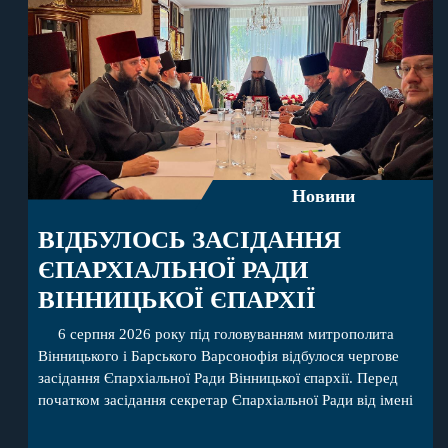
Новини
ВІДБУЛОСЬ ЗАСІДАННЯ
ЄПАРХІАЛЬНОЇ РАДИ
ВІННИЦЬКОЇ ЄПАРХІЇ
6 серпня 2026 року під головуванням митрополита
Вінницького і Барського Варсонофія відбулося чергове
засідання Єпархіальної Ради Вінницької єпархії. Перед
початком засідання секретар Єпархіальної Ради від імені
членів Ради привітав митрополита Варсонофія з днем
народження, яке архіпастир відзначив 1 серпня,