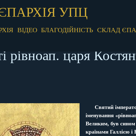
ЄПАРХІЯ УПЦ
РХІЯ
ВІДЕО
БЛАГОДІЙНІСТЬ
СКЛАД ЄПА
ті рівноап. царя Костян
Святий імперато
іменування «рівноап
Великим, був сином 
країнами Галлією і 