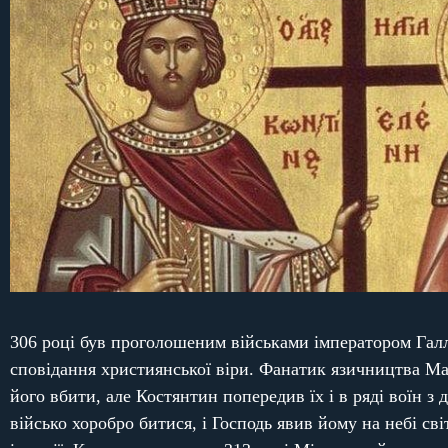
306 році був проголошеним військами імператором Галл
сповідання християнської віри. Фанатик язичництва Ма
його вбити, але Костянтин попередив їх і в ряді воїн з
військо хоробро битися, і Господь явив йому на небі 