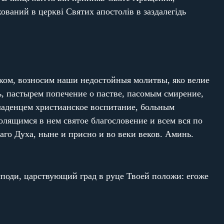
ований в церкві Святих апостолів в заздалегідь
ком, возносим наши недостойныя молитвы, яко велие
ь, пастырем попечение о пастве, пасомым смирение,
ладенцем христианское воспитание, больным
ящимся в нем святое благословение и всем вся по
аго Духа, ныне и присно и во веки веков. Аминь.
осподи, царствующий град в руце Твоей положи: егоже