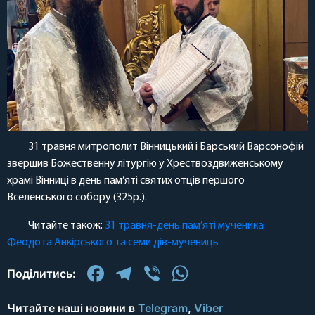
31 травня митрополит Вінницький і Барський Варсонофій
звершив Божественну літургію у Хрествоздвиженському
храмі Вінниці в день пам‘яті святих отців першого
Вселенського собору (325р.).
Читайте також:
31 травня-день пам’яті мученика
Феодота Анкірського та семи дів-мучениць
Facebook
Telegram
Viber
WhatsApp
Поділитись:
Читайте наші новини в
Telegram
,
Viber