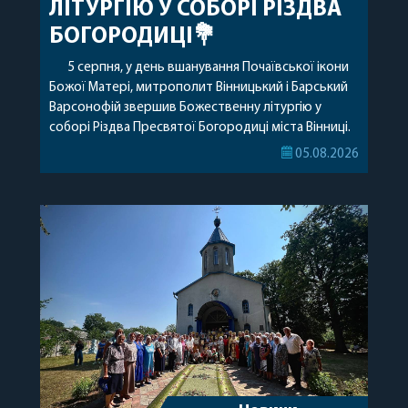
ЛІТУРГІЮ У СОБОРІ РІЗДВА
БОГОРОДИЦІ💐
5 серпня, у день вшанування Почаївської ікони
Божої Матері, митрополит Вінницький і Барський
Варсонофій звершив Божественну літургію у
соборі Різдва Пресвятої Богородиці міста Вінниці.
Його Високопреосвященству співслужили
05.08.2026
секретар, духівник, благочинні, духовенство
Вінницької єпархії та гості з інших єпархій у
священному сані. Під час богослужіння підносилися
особливі молитви за мир в Україні, за воїнів, які
захищають […]