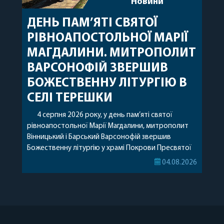
Новини
ДЕНЬ ПАМ’ЯТІ СВЯТОЇ
РІВНОАПОСТОЛЬНОЇ МАРІЇ
МАГДАЛИНИ. МИТРОПОЛИТ
ВАРСОНОФІЙ ЗВЕРШИВ
БОЖЕСТВЕННУ ЛІТУРГІЮ В
СЕЛІ ТЕРЕШКИ
4 серпня 2026 року, у день пам’яті святої
рівноапостольної Марії Магдалини, митрополит
Вінницький і Барський Варсонофій звершив
Божественну літургію у храмі Покрови Пресвятої
Богородиці села Терешки Барського благочиння.
04.08.2026
Перед початком богослужіння до храму була
принесена чудотворна ікона святої
рівноапостольної Марії Магдалини з часткою її
святих мощей, передана зі Святої Гори Афон.
Також для поклоніння вірянам […]