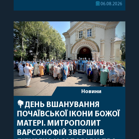
секретар Єпархіальної Ради від імені членів Ради
06.08.2026
привітав митрополита Варсонофія з днем
народження, яке архіпастир відзначив 1 серпня,
побажавши йому міцного здоров’я, Божої
допомоги, миру, духовної радості та
благословенних успіхів у подальшому
архіпастирському служінні. […]
Новини
💐ДЕНЬ ВШАНУВАННЯ
ПОЧАЇВСЬКОЇ ІКОНИ БОЖОЇ
МАТЕРІ. МИТРОПОЛИТ
ВАРСОНОФІЙ ЗВЕРШИВ