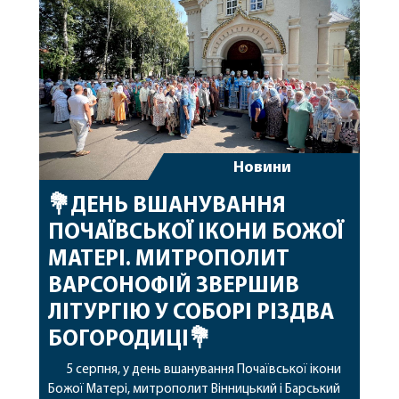
благословенних успіхів у подальшому
архіпастирському служінні. […]
Новини
💐ДЕНЬ ВШАНУВАННЯ
ПОЧАЇВСЬКОЇ ІКОНИ БОЖОЇ
МАТЕРІ. МИТРОПОЛИТ
ВАРСОНОФІЙ ЗВЕРШИВ
ЛІТУРГІЮ У СОБОРІ РІЗДВА
БОГОРОДИЦІ💐
5 серпня, у день вшанування Почаївської ікони
Божої Матері, митрополит Вінницький і Барський