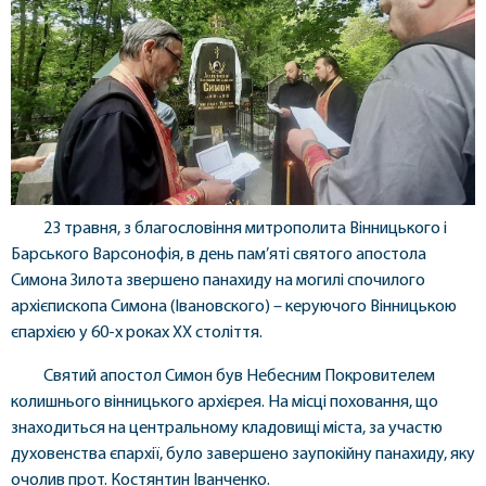
23 травня, з благословіння митрополита Вінницького і
Барського Варсонофія, в день пам’яті святого апостола
Симона Зилота звершено панахиду на могилі спочилого
архієпископа Симона (Івановского) – керуючого Вінницькою
єпархією у 60-х роках XX століття.
Святий апостол Симон був Небесним Покровителем
колишнього вінницького архієрея. На місці поховання, що
знаходиться на центральному кладовищі міста, за участю
духовенства єпархії, було завершено заупокійну панахиду, яку
очолив прот. Костянтин Іванченко.