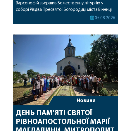
Варсонофій звершив Божественну літургію у
соборі Різдва Пресвятої Богородиці міста Вінниці.
Його Високопреосвященству співслужили
05.08.2026
секретар, духівник, благочинні, духовенство
Вінницької єпархії та гості з інших єпархій у
священному сані. Під час богослужіння підносилися
особливі молитви за мир в Україні, за воїнів, які
захищають […]
Новини
ДЕНЬ ПАМ’ЯТІ СВЯТОЇ
РІВНОАПОСТОЛЬНОЇ МАРІЇ
МАГДАЛИНИ. МИТРОПОЛИТ