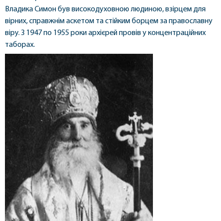
Владика Симон був високодуховною людиною, взірцем для
вірних, справжнім аскетом та стійким борцем за православну
віру. З 1947 по 1955 роки архієрей провів у концентраційних
таборах.