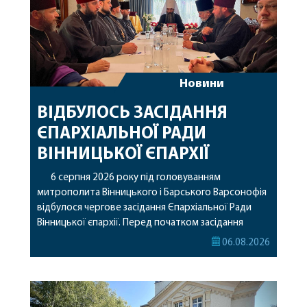
Новини
ВІДБУЛОСЬ ЗАСІДАННЯ
ЄПАРХІАЛЬНОЇ РАДИ
ВІННИЦЬКОЇ ЄПАРХІЇ
6 серпня 2026 року під головуванням
митрополита Вінницького і Барського Варсонофія
відбулося чергове засідання Єпархіальної Ради
Вінницької єпархії. Перед початком засідання
секретар Єпархіальної Ради від імені членів Ради
06.08.2026
привітав митрополита Варсонофія з днем
народження, яке архіпастир відзначив 1 серпня,
побажавши йому міцного здоров’я, Божої
допомоги, миру, духовної радості та