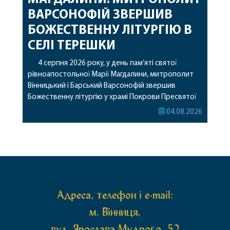
ВАРСОНОФІЙ ЗВЕРШИВ
БОЖЕСТВЕННУ ЛІТУРГІЮ В
СЕЛІ ТЕРЕШКИ
4 серпня 2026 року, у день пам’яті святої
рівноапостольної Марії Магдалини, митрополит
Вінницький і Барський Варсонофій звершив
Божественну літургію у храмі Покрови Пресвятої
Богородиці села Терешки Барського благочиння.
04.08.2026
Перед початком богослужіння до храму була
принесена чудотворна ікона святої
рівноапостольної Марії Магдалини з часткою її
святих мощей, передана зі Святої Гори Афон.
Також для поклоніння вірянам […]
Адреса, телефон і e-mail:
м. Вінниця,
вул. Ярослава Мудрого, 52