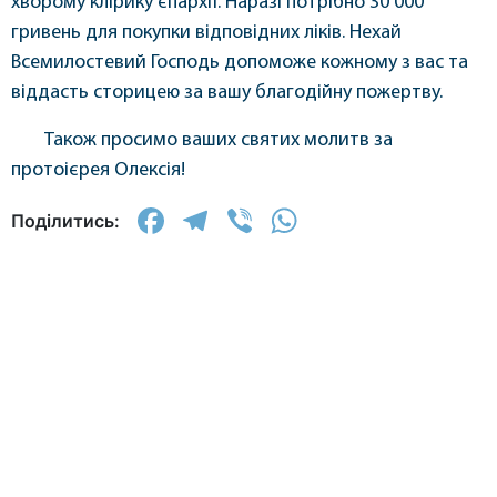
хворому клірику єпархії. Наразі потрібно 30 000
гривень для покупки відповідних ліків. Нехай
Всемилостевий Господь допоможе кожному з вас та
віддасть сторицею за вашу благодійну пожертву.
Також просимо ваших святих молитв за
протоієрея Олексія!
Facebook
Telegram
Viber
WhatsApp
Поділитись: