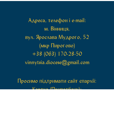
Адреса, телефон і e-mail:
м. Вінниця,
вул. Ярослава Мудрого, 52
(мкр Пирогово)
+38 (063) 170-28-50
vinnytsia.diocese@gmail.com
Просимо підтримати сайт єпархії:
Картка (Приватбанк):
4246001000801328
РО МIСIЯ СИНОДАЛЬНА УСТАНОВА АГУ