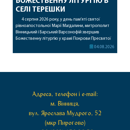
БОЖЕСТВЕННУ ЛІТУРГІЮ В
СЕЛІ ТЕРЕШКИ
4 серпня 2026 року, у день пам’яті святої
рівноапостольної Марії Магдалини, митрополит
Вінницький і Барський Варсонофій звершив
Божественну літургію у храмі Покрови Пресвятої
Богородиці села Терешки Барського благочиння.
04.08.2026
Перед початком богослужіння до храму була
принесена чудотворна ікона святої
рівноапостольної Марії Магдалини з часткою її
святих мощей, передана зі Святої Гори Афон.
Також для поклоніння вірянам […]
Адреса, телефон і e-mail:
м. Вінниця,
вул. Ярослава Мудрого, 52
(мкр Пирогово)