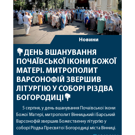
Новини
💐ДЕНЬ ВШАНУВАННЯ
ПОЧАЇВСЬКОЇ ІКОНИ БОЖОЇ
МАТЕРІ. МИТРОПОЛИТ
ВАРСОНОФІЙ ЗВЕРШИВ
ЛІТУРГІЮ У СОБОРІ РІЗДВА
БОГОРОДИЦІ💐
5 серпня, у день вшанування Почаївської ікони
Божої Матері, митрополит Вінницький і Барський
Варсонофій звершив Божественну літургію у
соборі Різдва Пресвятої Богородиці міста Вінниці.
Його Високопреосвященству співслужили