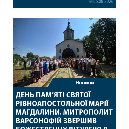
05.08.2026
секретар, духівник, благочинні, духовенство
Вінницької єпархії та гості з інших єпархій у
священному сані. Під час богослужіння підносилися
особливі молитви за мир в Україні, за воїнів, які
захищають […]
Новини
ДЕНЬ ПАМ’ЯТІ СВЯТОЇ
РІВНОАПОСТОЛЬНОЇ МАРІЇ
МАГДАЛИНИ. МИТРОПОЛИТ
ВАРСОНОФІЙ ЗВЕРШИВ