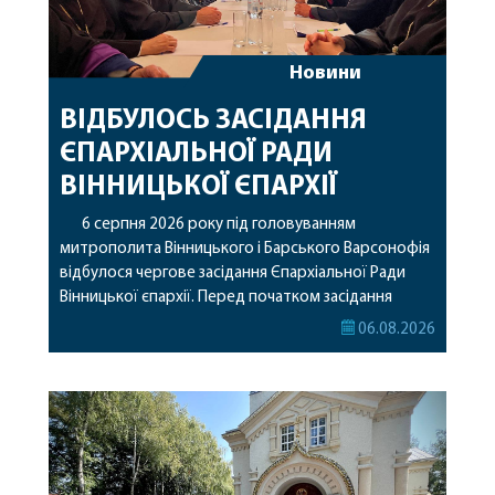
Новини
ВІДБУЛОСЬ ЗАСІДАННЯ
ЄПАРХІАЛЬНОЇ РАДИ
ВІННИЦЬКОЇ ЄПАРХІЇ
6 серпня 2026 року під головуванням
митрополита Вінницького і Барського Варсонофія
відбулося чергове засідання Єпархіальної Ради
Вінницької єпархії. Перед початком засідання
секретар Єпархіальної Ради від імені членів Ради
06.08.2026
привітав митрополита Варсонофія з днем
народження, яке архіпастир відзначив 1 серпня,
побажавши йому міцного здоров’я, Божої
допомоги, миру, духовної радості та
благословенних успіхів у подальшому
архіпастирському служінні. […]