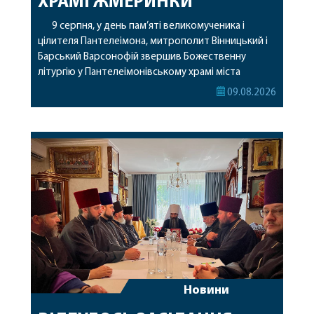
ХРАМІ ЖМЕРИНКИ
9 серпня, у день пам’яті великомученика і
цілителя Пантелеімона, митрополит Вінницький і
Барський Варсонофій звершив Божественну
літургію у Пантелеімонівському храмі міста
Жмеринки. Перед початком богослужіння
09.08.2026
архіпастир доставив до храму чудотворну ікону
святої рівноапостольної Марії Магдалини з
часткою її святих мощей. Митрополиту
Варсонофію співслужили секретар єпархії
архімандрит Єнох (Торак), благочинний
Жмеринського округу протоієрей Ярослав
Коромчевський, клірики […]
Новини