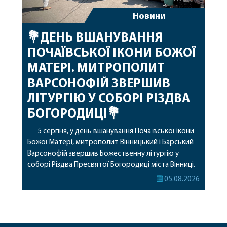
Новини
💐ДЕНЬ ВШАНУВАННЯ
ПОЧАЇВСЬКОЇ ІКОНИ БОЖОЇ
МАТЕРІ. МИТРОПОЛИТ
ВАРСОНОФІЙ ЗВЕРШИВ
ЛІТУРГІЮ У СОБОРІ РІЗДВА
БОГОРОДИЦІ💐
5 серпня, у день вшанування Почаївської ікони
Божої Матері, митрополит Вінницький і Барський
Варсонофій звершив Божественну літургію у
соборі Різдва Пресвятої Богородиці міста Вінниці.
Його Високопреосвященству співслужили
05.08.2026
секретар, духівник, благочинні, духовенство
Вінницької єпархії та гості з інших єпархій у
священному сані. Під час богослужіння підносилися
особливі молитви за мир в Україні, за воїнів, які