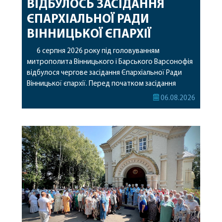
ВІДБУЛОСЬ ЗАСІДАННЯ
ЄПАРХІАЛЬНОЇ РАДИ
ВІННИЦЬКОЇ ЄПАРХІЇ
6 серпня 2026 року під головуванням
митрополита Вінницького і Барського Варсонофія
відбулося чергове засідання Єпархіальної Ради
Вінницької єпархії. Перед початком засідання
секретар Єпархіальної Ради від імені членів Ради
06.08.2026
привітав митрополита Варсонофія з днем
народження, яке архіпастир відзначив 1 серпня,
побажавши йому міцного здоров’я, Божої
допомоги, миру, духовної радості та
благословенних успіхів у подальшому
архіпастирському служінні. […]