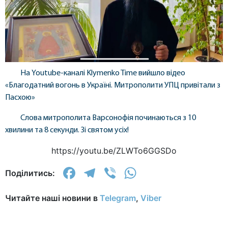
На Youtube-каналі Klymenko Time вийшло відео
«Благодатний вогонь в Україні. Митрополити УПЦ привітали з
Пасхою»
Слова митрополита Варсонофія починаються з 10
хвилини та 8 секунди. Зі святом усіх!
https://youtu.be/ZLWTo6GGSDo
Facebook
Telegram
Viber
WhatsApp
Поділитись:
Читайте наші новини в
Telegram
,
Viber