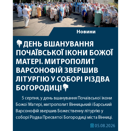
Новини
💐ДЕНЬ ВШАНУВАННЯ
ПОЧАЇВСЬКОЇ ІКОНИ БОЖОЇ
МАТЕРІ. МИТРОПОЛИТ
ВАРСОНОФІЙ ЗВЕРШИВ
ЛІТУРГІЮ У СОБОРІ РІЗДВА
БОГОРОДИЦІ💐
5 серпня, у день вшанування Почаївської ікони
Божої Матері, митрополит Вінницький і Барський
Варсонофій звершив Божественну літургію у
соборі Різдва Пресвятої Богородиці міста Вінниці.
Його Високопреосвященству співслужили
05.08.2026
секретар, духівник, благочинні, духовенство