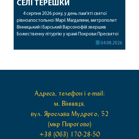
СЕЛІ ТЕРЕШКИ
4 серпня 2026 року, у день пам’яті святої
рівноапостольної Марії Магдалини, митрополит
Вінницький і Барський Варсонофій звершив
Божественну літургію у храмі Покрови Пресвятої
Богородиці села Терешки Барського благочиння.
04.08.2026
Перед початком богослужіння до храму була
принесена чудотворна ікона святої
рівноапостольної Марії Магдалини з часткою її
святих мощей, передана зі Святої Гори Афон.
Також для поклоніння вірянам […]
Адреса, телефон і e-mail:
м. Вінниця,
вул. Ярослава Мудрого, 52
(мкр Пирогово)
+38 (063) 170-28-50