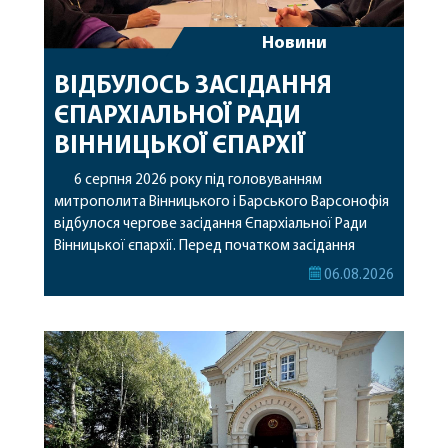
Новини
ВІДБУЛОСЬ ЗАСІДАННЯ
ЄПАРХІАЛЬНОЇ РАДИ
ВІННИЦЬКОЇ ЄПАРХІЇ
6 серпня 2026 року під головуванням
митрополита Вінницького і Барського Варсонофія
відбулося чергове засідання Єпархіальної Ради
Вінницької єпархії. Перед початком засідання
секретар Єпархіальної Ради від імені членів Ради
06.08.2026
привітав митрополита Варсонофія з днем
народження, яке архіпастир відзначив 1 серпня,
побажавши йому міцного здоров’я, Божої
допомоги, миру, духовної радості та
благословенних успіхів у подальшому
архіпастирському служінні. […]