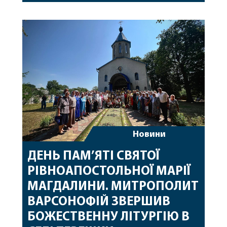
Вінницької єпархії та гості з інших єпархій у
священному сані. Під час богослужіння підносилися
особливі молитви за мир в Україні, за воїнів, які
захищають […]
Новини
ДЕНЬ ПАМ’ЯТІ СВЯТОЇ
РІВНОАПОСТОЛЬНОЇ МАРІЇ
МАГДАЛИНИ. МИТРОПОЛИТ
ВАРСОНОФІЙ ЗВЕРШИВ
БОЖЕСТВЕННУ ЛІТУРГІЮ В