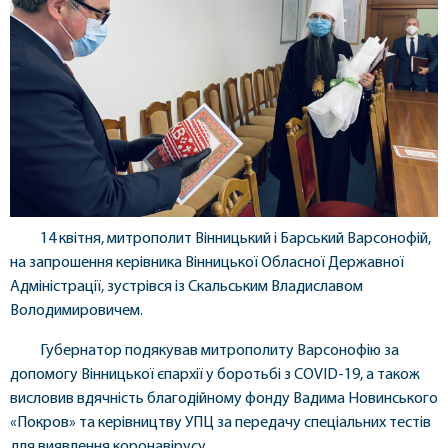
14 квітня, митрополит Вінницький і Барський Варсонофій,
на запрошення керівника Вінницької Обласної Державної
Адміністрації, зустрівся із Скальським Владиславом
Володимировичем.
Губернатор подякував митрополиту Варсонофію за
допомогу Вінницької єпархії у боротьбі з COVID-19, а також
висловив вдячність благодійному фонду Вадима Новинського
«Покров» та керівництву УПЦ за передачу спеціальних тестів
для виявлення коронавірусу.