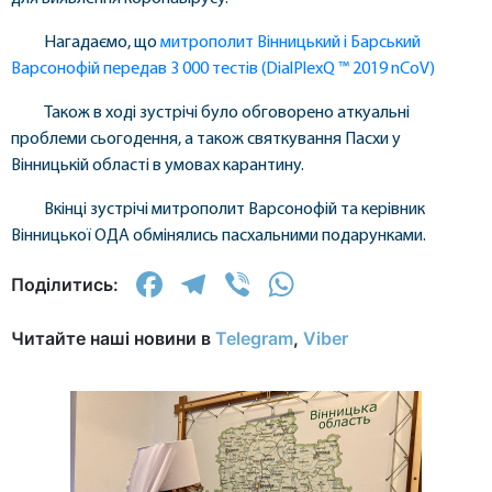
Нагадаємо, що
митрополит Вінницький і Барський
Варсонофій передав 3 000 тестів (DialPlexQ ™ 2019 nCoV)
Також в ході зустрічі було обговорено аткуальні
проблеми сьогодення, а також святкування Пасхи у
Вінницькій області в умовах карантину.
Вкінці зустрічі митрополит Варсонофій та керівник
Вінницької ОДА обмінялись пасхальними подарунками.
Facebook
Telegram
Viber
WhatsApp
Поділитись:
Читайте наші новини в
Telegram
,
Viber