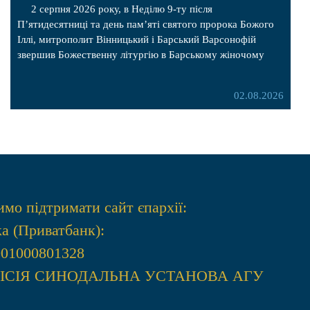
2 серпня 2026 року, в Неділю 9-ту після
Пʼятидесятниці та день пам’яті святого пророка Божого
Іллі, митрополит Вінницький і Барський Варсонофій
звершив Божественну літургію в Барському жіночому
монастирі. Перед початком богослужіння архіпастир
привіз до обителі чудотворну ікону святої
02.08.2026
рівноапостольної Марії Магдалини з часткою її святих
мощей, яка була передана до Вінницької єпархії зі Святої
Гори […]
мо підтримати сайт єпархії:
а (Приватбанк):
001000801328
МIСIЯ СИНОДАЛЬНА УСТАНОВА АГУ