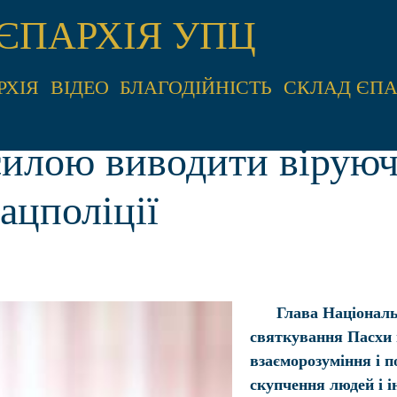
ЄПАРХІЯ УПЦ
РХІЯ
ВІДЕО
БЛАГОДІЙНІСТЬ
СКЛАД ЄПА
силою виводити віруюч
ацполіції
Глава Національ
святкування Пасхи п
взаєморозуміння і п
скупчення людей і і