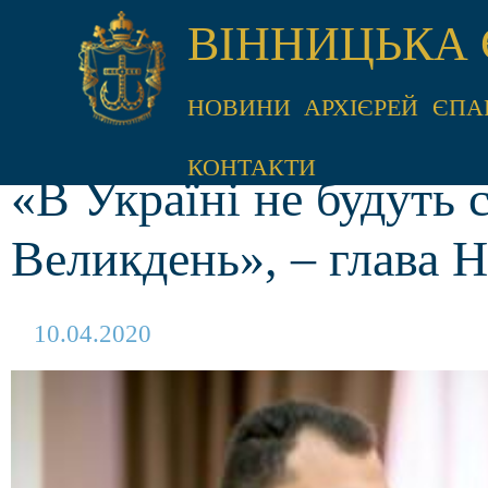
ВІННИЦЬКА 
НОВИНИ
АРХІЄРЕЙ
ЄПА
КОНТАКТИ
«В Україні не будуть 
Великдень», – глава Н
10.04.2020