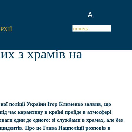
A
РХІЇ
их з храмів на
ної поліції України Ігор Клименко заявив, що
ід час карантину в країні пройде в атмосфері
оваги один до одного: зі службами в храмах, але без
нцидентів. Про це Глава Нацполіції розповів в