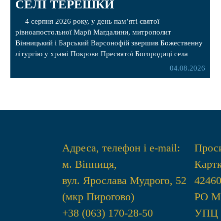
СЕЛІ ТЕРЕШКИ
4 серпня 2026 року, у день пам’яті святої
рівноапостольної Марії Магдалини, митрополит
Вінницький і Барський Варсонофій звершив Божественну
літургію у храмі Покрови Пресвятої Богородиці села
Терешки Барського благочиння. Перед початком
04.08.2026
богослужіння до храму була принесена чудотворна ікона
святої рівноапостольної Марії Магдалини з часткою її
святих мощей, передана зі Святої Гори Афон. Також для
поклоніння вірянам […]
Адреса, телефон і e-mail:
Проси
м. Вінниця,
Картк
вул. Ярослава Мудрого, 52
4246
(мкр Пирогово)
РО 
+38 (063) 170-28-50
УПЦ