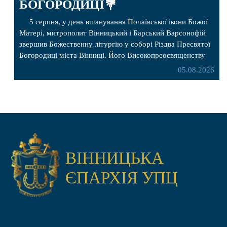
БОГОРОДИЦІ💐
5 серпня, у день вшанування Почаївської ікони Божої
Матері, митрополит Вінницький і Барський Варсонофій
звершив Божественну літургію у соборі Різдва Пресвятої
Богородиці міста Вінниці. Його Високопреосвященству
співслужили секретар, духівник, благочинні, духовенство
05.08.2026
Вінницької єпархії та гості з інших єпархій у священному
сані. Під час богослужіння підносилися особливі молитви
за мир в Україні, за воїнів, які захищають […]
ВІННИЦЬКА
ЄПАРХІЯ УПЦ