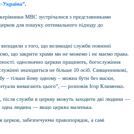
с-Україна”
.
 керівники МВС зустрічалися з представниками
 церков для пошуку оптимального підходу до
С виходили з того, що великодні служби повинні
ємо, що закрити храми ми не можемо і не маємо права.
еності: однозначно церкви працюють, богослужіння
служінні знаходиться не більше 10 осіб. Священникові,
бу – тільки йому одному – можна бути без маски,
ритуали вимагають цього”, — розповів Ігор Клименко.
, після служби в церкву можуть заходити дві людини —
і одна людина — якщо церква маленька.
іля церков, забезпечуючи правопорядок, а самі