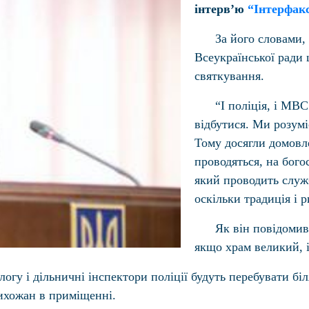
інтерв’ю
“Інтерфак
За його словами,
Всеукраїнської ради
святкування.
“І поліція, і МВ
відбутися. Ми розумі
Тому досягли домовл
проводяться, на бого
який проводить служ
оскільки традиція і 
Як він повідомив
якщо храм великий, 
алогу і дільничні інспектори поліції будуть перебувати б
ихожан в приміщенні.