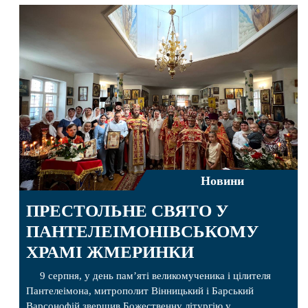
Новини
ПРЕСТОЛЬНЕ СВЯТО У
ПАНТЕЛЕІМОНІВСЬКОМУ
ХРАМІ ЖМЕРИНКИ
9 серпня, у день пам’яті великомученика і цілителя
Пантелеімона, митрополит Вінницький і Барський
Варсонофій звершив Божественну літургію у