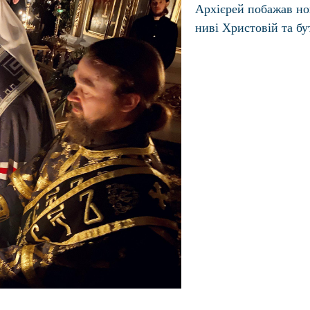
Архієрей побажав н
ниві Христовій та бу