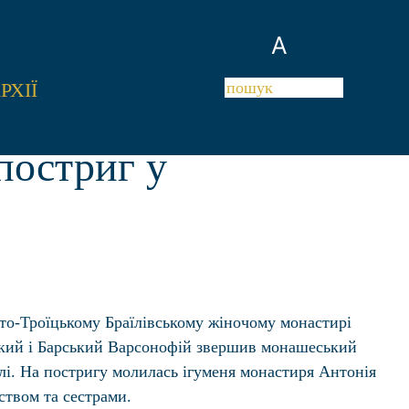
A
РХІЇ
постриг у
ято-Троїцькому Браїлівському жіночому монастирі
кий і Барський Варсонофій звершив монашеський
лі. На постригу молилась ігуменя монастиря Антонія
ством та сестрами.