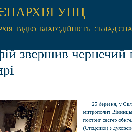
ЄПАРХІЯ УПЦ
РХІЯ
ВІДЕО
БЛАГОДІЙНІСТЬ
СКЛАД ЄПА
ій звершив чернечий 
ирі
25 березня, у Св
митрополит Вінниць
постриг сестер обите
(Стеценко) з духовен