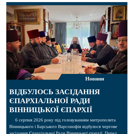
Новини
ВІДБУЛОСЬ ЗАСІДАННЯ
ЄПАРХІАЛЬНОЇ РАДИ
ВІННИЦЬКОЇ ЄПАРХІЇ
6 серпня 2026 року під головуванням митрополита
Вінницького і Барського Варсонофія відбулося чергове
засідання Єпархіальної Ради Вінницької єпархії. Перед