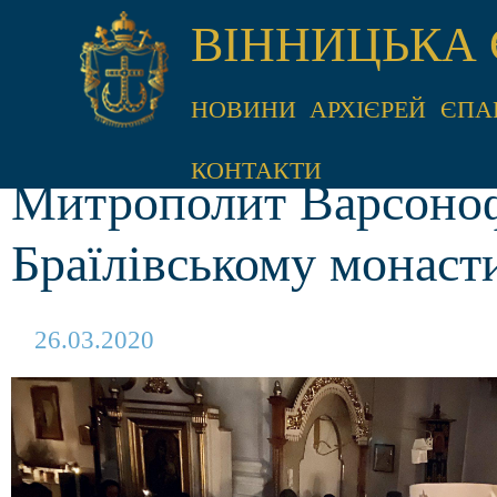
ВІННИЦЬКА 
НОВИНИ
АРХІЄРЕЙ
ЄПА
КОНТАКТИ
Митрополит Варсоноф
Браїлівському монаст
26.03.2020