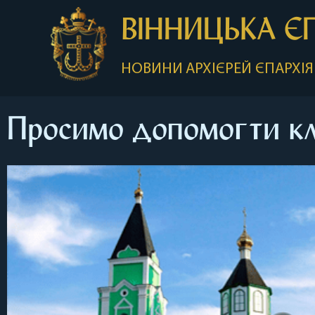
ВІННИЦЬКА Є
НОВИНИ
АРХІЄРЕЙ
ЄПАРХІЯ
Просимо допомогти клі