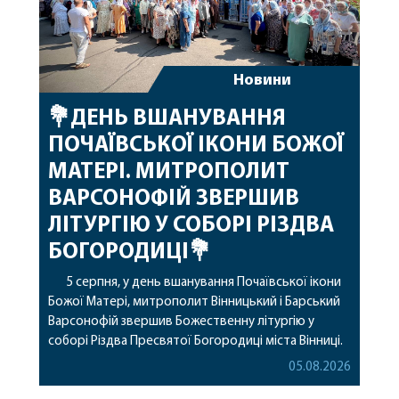
Новини
💐ДЕНЬ ВШАНУВАННЯ
ПОЧАЇВСЬКОЇ ІКОНИ БОЖОЇ
МАТЕРІ. МИТРОПОЛИТ
ВАРСОНОФІЙ ЗВЕРШИВ
ЛІТУРГІЮ У СОБОРІ РІЗДВА
БОГОРОДИЦІ💐
5 серпня, у день вшанування Почаївської ікони
Божої Матері, митрополит Вінницький і Барський
Варсонофій звершив Божественну літургію у
соборі Різдва Пресвятої Богородиці міста Вінниці.
Його Високопреосвященству співслужили
05.08.2026
секретар, духівник, благочинні, духовенство