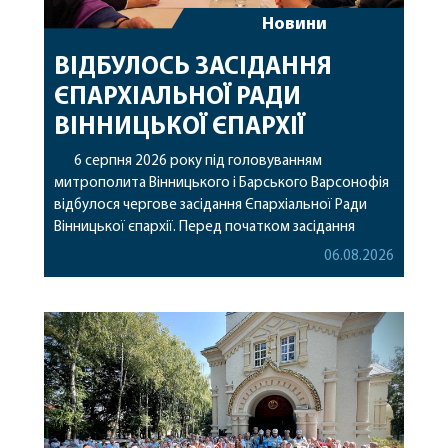
Новини
ВІДБУЛОСЬ ЗАСІДАННЯ
ЄПАРХІАЛЬНОЇ РАДИ
ВІННИЦЬКОЇ ЄПАРХІЇ
6 серпня 2026 року під головуванням
митрополита Вінницького і Барського Варсонофія
відбулося чергове засідання Єпархіальної Ради
Вінницької єпархії. Перед початком засідання
секретар Єпархіальної Ради від імені членів Ради
06.08.2026
привітав митрополита Варсонофія з днем
народження, яке архіпастир відзначив 1 серпня,
побажавши йому міцного здоров’я, Божої
допомоги, миру, духовної радості та
благословенних успіхів у подальшому
архіпастирському служінні. […]