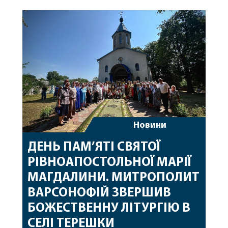
Вінницької єпархії та гості з інших єпархій у
священному сані. Під час богослужіння підносилися
особливі молитви за мир в Україні, за воїнів, які
захищають […]
Новини
ДЕНЬ ПАМ’ЯТІ СВЯТОЇ
РІВНОАПОСТОЛЬНОЇ МАРІЇ
МАГДАЛИНИ. МИТРОПОЛИТ
ВАРСОНОФІЙ ЗВЕРШИВ
БОЖЕСТВЕННУ ЛІТУРГІЮ В
СЕЛІ ТЕРЕШКИ