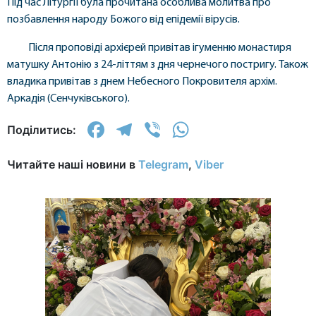
Під час Літургії була прочитана особлива молитва про
позбавлення народу Божого від епідемії вірусів.
Після проповіді архієрей привітав ігуменню монастиря
матушку Антонію з 24-літтям з дня чернечого постригу. Також
владика привітав з днем Небесного Покровителя архім.
Аркадія (Сенчуківського).
Facebook
Telegram
Viber
WhatsApp
Поділитись:
Читайте наші новини в
Telegram
,
Viber