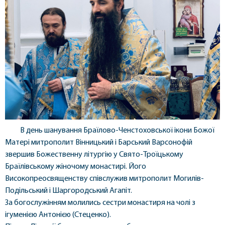
В день шанування Браїлово-Ченстоховської ікони Божої
Матері митрополит Вінницький і Барський Варсонофій
звершив Божественну літургію у Свято-Троїцькому
Браїлівському жіночому монастирі. Його
Високопреосвященству співслужив митрополит Могилів-
Подільський і Шаргородський Агапіт.
За богослужінням молились сестри монастиря на чолі з
ігуменією Антонією (Стеценко).