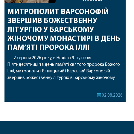
МИТРОПОЛИТ ВАРСОНОФІЙ
ЗВЕРШИВ БОЖЕСТВЕННУ
ЛІТУРГІЮ У БАРСЬКОМУ
ЖІНОЧОМУ МОНАСТИРІ В ДЕНЬ
ПАМ’ЯТІ ПРОРОКА ІЛЛІ
2 серпня 2026 року, в Неділю 9-ту після
Пʼятидесятниці та день пам’яті святого пророка Божого
Іллі, митрополит Вінницький і Барський Варсонофій
звершив Божественну літургію в Барському жіночому
монастирі. Перед початком богослужіння архіпастир
привіз до обителі чудотворну ікону святої
02.08.2026
рівноапостольної Марії Магдалини з часткою її святих
мощей, яка була передана до Вінницької єпархії зі Святої
Гори […]