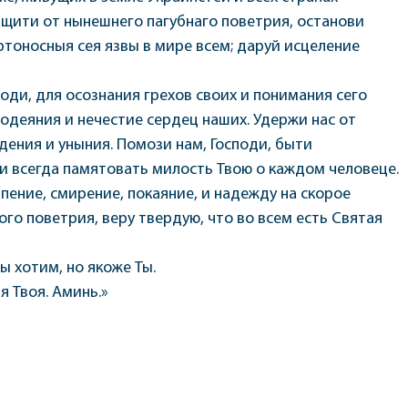
ащити от нынешнего пагубнаго поветрия, останови
тоносныя сея язвы в мире всем; даруй исцеление
поди, для осознания грехов своих и понимания сего
одеяния и нечестие сердец наших. Удержи нас от
ждения и уныния. Помози нам, Господи, быти
и всегда памятовать милость Твою о каждом человеце.
рпение, смирение, покаяние, и надежду на скорое
ого поветрия, веру твердую, что во всем есть Святая
ы хотим, но якоже Ты.
я Твоя. Аминь.»