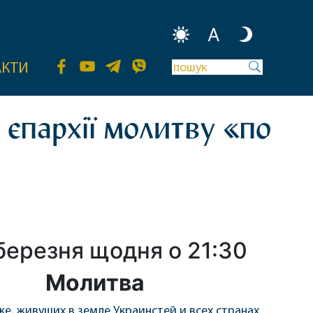
A
АКТИ
єпархії молитву «по
 березня щодня о 21:30
Молитва
е, живущих в земле Украинстей и всех странах