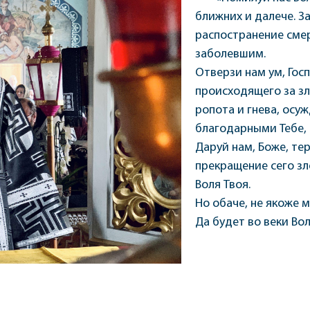
ближних и далече. З
распостранение смер
заболевшим.
Отверзи нам ум, Гос
происходящего за зл
ропота и гнева, осу
благодарными Тебе, 
Даруй нам, Боже, те
прекращение сего зл
Воля Твоя.
Но обаче, не якоже м
Да будет во веки Вол