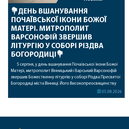
💐ДЕНЬ ВШАНУВАННЯ
ПОЧАЇВСЬКОЇ ІКОНИ БОЖОЇ
МАТЕРІ. МИТРОПОЛИТ
ВАРСОНОФІЙ ЗВЕРШИВ
ЛІТУРГІЮ У СОБОРІ РІЗДВА
БОГОРОДИЦІ💐
5 серпня, у день вшанування Почаївської ікони Божої
Матері, митрополит Вінницький і Барський Варсонофій
звершив Божественну літургію у соборі Різдва Пресвятої
Богородиці міста Вінниці. Його Високопреосвященству
співслужили секретар, духівник, благочинні, духовенство
05.08.2026
Вінницької єпархії та гості з інших єпархій у священному
сані. Під час богослужіння підносилися особливі молитви
за мир в Україні, за воїнів, які захищають […]