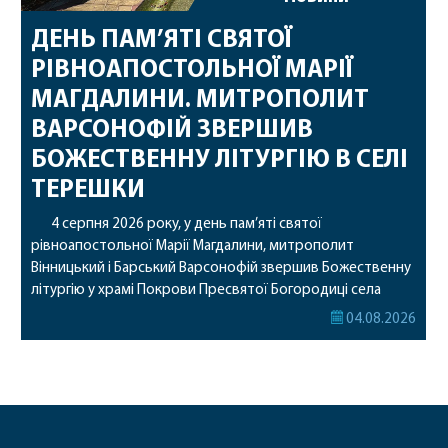
ДЕНЬ ПАМ’ЯТІ СВЯТОЇ
РІВНОАПОСТОЛЬНОЇ МАРІЇ
МАГДАЛИНИ. МИТРОПОЛИТ
ВАРСОНОФІЙ ЗВЕРШИВ
БОЖЕСТВЕННУ ЛІТУРГІЮ В СЕЛІ
ТЕРЕШКИ
4 серпня 2026 року, у день пам’яті святої
рівноапостольної Марії Магдалини, митрополит
Вінницький і Барський Варсонофій звершив Божественну
літургію у храмі Покрови Пресвятої Богородиці села
Терешки Барського благочиння. Перед початком
04.08.2026
богослужіння до храму була принесена чудотворна ікона
святої рівноапостольної Марії Магдалини з часткою її
святих мощей, передана зі Святої Гори Афон. Також для
поклоніння вірянам […]