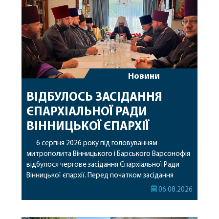
Новини
ВІДБУЛОСЬ ЗАСІДАННЯ
ЄПАРХІАЛЬНОЇ РАДИ
ВІННИЦЬКОЇ ЄПАРХІЇ
6 серпня 2026 року під головуванням
митрополита Вінницького і Барського Варсонофія
відбулося чергове засідання Єпархіальної Ради
Вінницької єпархії. Перед початком засідання
секретар Єпархіальної Ради від імені членів Ради
06.08.2026
привітав митрополита Варсонофія з днем
народження, яке архіпастир відзначив 1 серпня,
побажавши йому міцного здоров’я, Божої