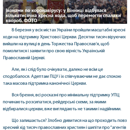
8 березня у всіх містах України пройшли масштабні хресні
ходи на підтримку Христової Церкви. Десятки тисяч віруючих
вийшли на вулиці в день Торжества Православ’я, щоб
помолитися і заявити про свою вірність Українській
Православній Церкві.
Але, як і слід було очікувати, далеко не всім це
сподобалося. Адептам ПЦУ і їх співчуваючим не дає спокою
така масова підтримка канонічної Церкви.
Вся брехня, всі росказні про мінімальну підтримку УПЦ
починають розсипатися, рейдерські схеми, за якими
відбиралися церкви, вже виглядають не такими і надійними.
Що залишається? Злобно дивитися на що проходить повз
хресний хід тисяч православних християн і шипіти про “агентів