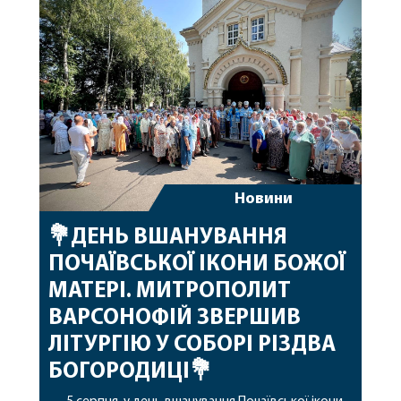
допомоги, миру, духовної радості та
благословенних успіхів у подальшому
архіпастирському служінні. […]
Новини
💐ДЕНЬ ВШАНУВАННЯ
ПОЧАЇВСЬКОЇ ІКОНИ БОЖОЇ
МАТЕРІ. МИТРОПОЛИТ
ВАРСОНОФІЙ ЗВЕРШИВ
ЛІТУРГІЮ У СОБОРІ РІЗДВА
БОГОРОДИЦІ💐