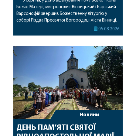
5 серпня, у день вшанування Почаївської ікони
Божої Матері, митрополит Вінницький і Барський
Варсонофій звершив Божественну літургію у
соборі Різдва Пресвятої Богородиці міста Вінниці.
Його Високопреосвященству співслужили
05.08.2026
секретар, духівник, благочинні, духовенство
Вінницької єпархії та гості з інших єпархій у
священному сані. Під час богослужіння підносилися
особливі молитви за мир в Україні, за воїнів, які
захищають […]
Новини
ДЕНЬ ПАМ’ЯТІ СВЯТОЇ