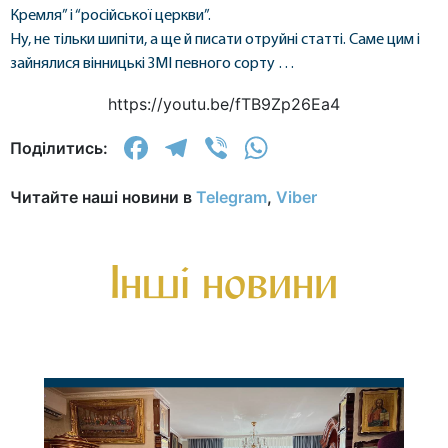
Кремля” і “російської церкви”.
Ну, не тільки шипіти, а ще й писати отруйні статті. Саме цим і
зайнялися вінницькі ЗМІ певного сорту …
https://youtu.be/fTB9Zp26Ea4
Facebook
Telegram
Viber
WhatsApp
Поділитись:
Читайте наші новини в
Telegram
,
Viber
Інші новини