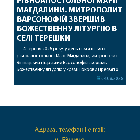
РІВНОАПОСТОЛЬНОЇ МАРІЇ
МАГДАЛИНИ. МИТРОПОЛИТ
ВАРСОНОФІЙ ЗВЕРШИВ
БОЖЕСТВЕННУ ЛІТУРГІЮ В
СЕЛІ ТЕРЕШКИ
4 серпня 2026 року, у день пам’яті святої
рівноапостольної Марії Магдалини, митрополит
Вінницький і Барський Варсонофій звершив
Божественну літургію у храмі Покрови Пресвятої
Богородиці села Терешки Барського благочиння.
04.08.2026
Перед початком богослужіння до храму була
принесена чудотворна ікона святої
рівноапостольної Марії Магдалини з часткою її
святих мощей, передана зі Святої Гори Афон.
Також для поклоніння вірянам […]
Адреса, телефон і e-mail:
м. Вінниця,