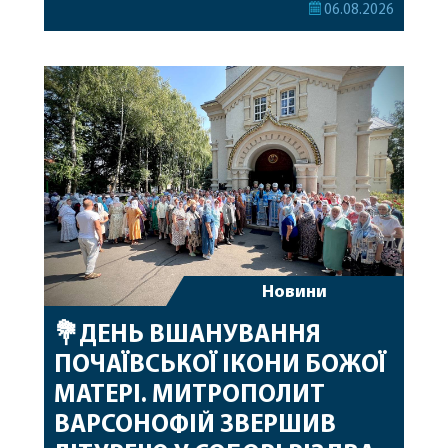
секретар Єпархіальної Ради від імені членів Ради
06.08.2026
привітав митрополита Варсонофія з днем
народження, яке архіпастир відзначив 1 серпня,
побажавши йому міцного здоров’я, Божої
допомоги, миру, духовної радості та
благословенних успіхів у подальшому
архіпастирському служінні. […]
Новини
💐ДЕНЬ ВШАНУВАННЯ
ПОЧАЇВСЬКОЇ ІКОНИ БОЖОЇ
МАТЕРІ. МИТРОПОЛИТ
ВАРСОНОФІЙ ЗВЕРШИВ