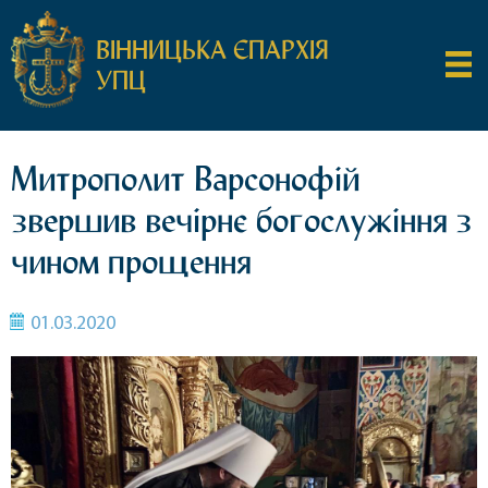
ВІННИЦЬКА ЄПАРХІЯ
УПЦ
Митрополит Варсонофій
звершив вечірнє богослужіння з
чином прощення
01.03.2020