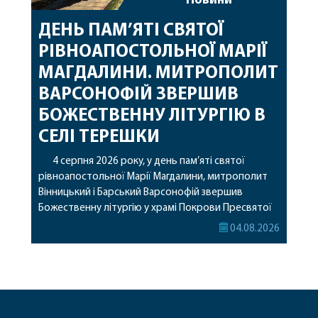
Новини
ДЕНЬ ПАМ’ЯТІ СВЯТОЇ
РІВНОАПОСТОЛЬНОЇ МАРІЇ
МАГДАЛИНИ. МИТРОПОЛИТ
ВАРСОНОФІЙ ЗВЕРШИВ
БОЖЕСТВЕННУ ЛІТУРГІЮ В
СЕЛІ ТЕРЕШКИ
4 серпня 2026 року, у день пам’яті святої
рівноапостольної Марії Магдалини, митрополит
Вінницький і Барський Варсонофій звершив
Божественну літургію у храмі Покрови Пресвятої
Богородиці села Терешки Барського благочиння.
04.08.2026
Перед початком богослужіння до храму була
принесена чудотворна ікона святої
рівноапостольної Марії Магдалини з часткою її
святих мощей, передана зі Святої Гори Афон.
Також для поклоніння вірянам […]