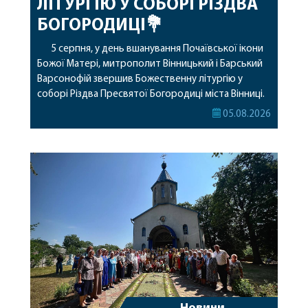
ЛІТУРГІЮ У СОБОРІ РІЗДВА
БОГОРОДИЦІ💐
5 серпня, у день вшанування Почаївської ікони
Божої Матері, митрополит Вінницький і Барський
Варсонофій звершив Божественну літургію у
соборі Різдва Пресвятої Богородиці міста Вінниці.
Його Високопреосвященству співслужили
05.08.2026
секретар, духівник, благочинні, духовенство
Вінницької єпархії та гості з інших єпархій у
священному сані. Під час богослужіння підносилися
особливі молитви за мир в Україні, за воїнів, які
захищають […]