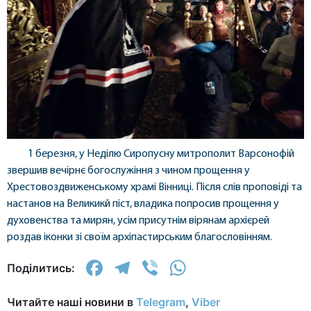
1 березня, у Неділю Сиропусну митрополит Варсонофій
звершив вечірнє богослужіння з чином прощення у
Хрестовоздвиженському храмі Вінниці. Після слів проповіді та
настанов на Великикй піст, владика попросив прощення у
духовенства та мирян, усім присутнім вірянам архієрей
роздав іконки зі своїм архіпастирським благословінням.
Facebook
Telegram
Viber
WhatsApp
Поділитись:
Читайте наші новини в
Telegram
,
Viber