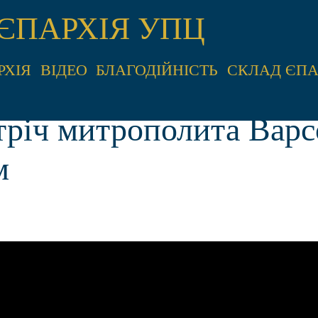
ЄПАРХІЯ УПЦ
РХІЯ
ВІДЕО
БЛАГОДІЙНІСТЬ
СКЛАД ЄПА
тріч митрополита Варс
м