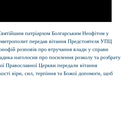
 Святійшим патріархом Болгарським Неофітом у
ий митрополит передав вітання Предстоятеля УПЦ
сонофій розповів про втручання влади у справи
адика наголосив про посилення розколу та розбрату
кої Православної Церкви передали вітання
ті віри, сил, терпіння та Божої допомоги, щоб