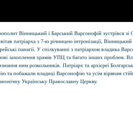
рополит Вінницький і Барський Варсонофій зустрівся зі
ивітав патріарха з 7-ю річницею інтронізації, Вінницьк
ейські панагії. У спілкуванні з патріархом владика Вар
лові захоплення храмів УПЦ та багато інших проблем. Вл
знання ним розкольників. Патріарх та архієреї Болгарсь
а побажали владиці Варсонофію та усім вірянам стійкос
канонічну Українську Православну Церкву.