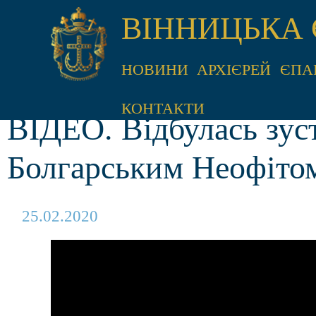
ВІННИЦЬКА 
НОВИНИ
АРХІЄРЕЙ
ЄПА
КОНТАКТИ
ВІДЕО. Відбулась зус
Болгарським Неофіто
25.02.2020