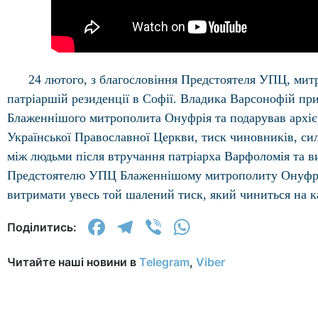
24 лютого, з благословіння Предстоятеля УПЦ, мит
патріаршій резиденції в Софії. Владика Варсонофій пр
Блаженнішого митрополита Онуфрія та подарував архієр
Української Православної Церкви, тиск чиновників, си
між людьми після втручання патріарха Варфоломія та ви
Предстоятелю УПЦ Блаженнішому митрополиту Онуфрію т
витримати увесь той шалений тиск, який чиниться на 
Facebook
Telegram
Viber
WhatsApp
Поділитись:
Читайте наші новини в
Telegram
,
Viber