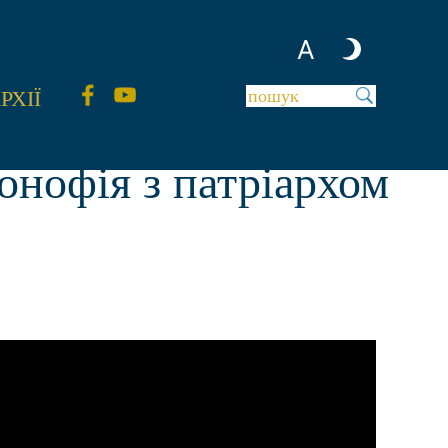
A
РХІЇ
онофія з патріархом