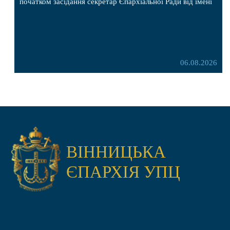
початком засідання секретар Єпархіальної Ради від імені
членів Ради привітав митрополита Варсонофія з днем
народження, яке архіпастир відзначив 1 серпня,
побажавши йому міцного здоров’я, Божої допомоги,
миру, духовної радості та благословенних успіхів у
подальшому архіпастирському служінні. […]
06.08.2026
ВІННИЦЬКА
ЄПАРХІЯ УПЦ