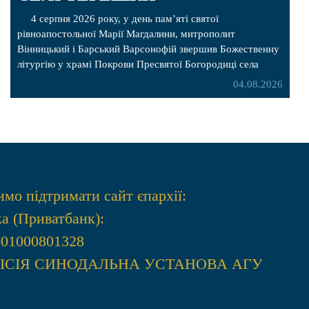
4 серпня 2026 року, у день пам’яті святої
рівноапостольної Марії Магдалини, митрополит
Вінницький і Барський Варсонофій звершив Божественну
літургію у храмі Покрови Пресвятої Богородиці села
Терешки Барського благочиння. Перед початком
04.08.2026
богослужіння до храму була принесена чудотворна ікона
святої рівноапостольної Марії Магдалини з часткою її
святих мощей, передана зі Святої Гори Афон. Також для
поклоніння вірянам […]
мо підтримати сайт єпархії:
а (Приватбанк):
001000801328
МIСIЯ СИНОДАЛЬНА УСТАНОВА АГУ