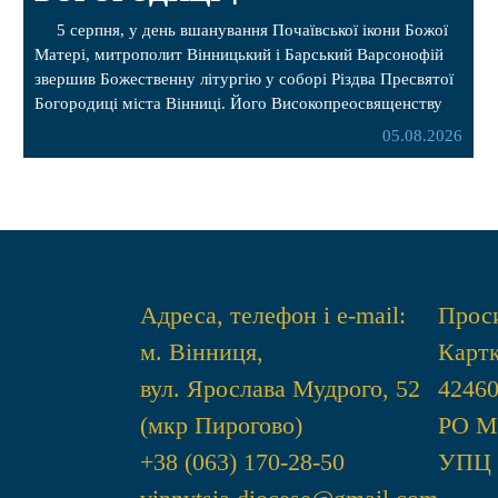
5 серпня, у день вшанування Почаївської ікони Божої
Матері, митрополит Вінницький і Барський Варсонофій
звершив Божественну літургію у соборі Різдва Пресвятої
Богородиці міста Вінниці. Його Високопреосвященству
співслужили секретар, духівник, благочинні, духовенство
05.08.2026
Вінницької єпархії та гості з інших єпархій у священному
сані. Під час богослужіння підносилися особливі молитви
за мир в Україні, за воїнів, які захищають […]
Адреса, телефон і e-mail:
Проси
м. Вінниця,
Картк
вул. Ярослава Мудрого, 52
4246
(мкр Пирогово)
РО 
+38 (063) 170-28-50
УПЦ