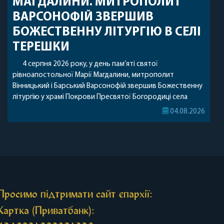
МАГДАЛИНИ. МИТРОПОЛИТ
ВАРСОНОФІЙ ЗВЕРШИВ
БОЖЕСТВЕННУ ЛІТУРГІЮ В СЕЛІ
ТЕРЕШКИ
4 серпня 2026 року, у день пам’яті святої
рівноапостольної Марії Магдалини, митрополит
Вінницький і Барський Варсонофій звершив Божественну
літургію у храмі Покрови Пресвятої Богородиці села
Терешки Барського благочиння. Перед початком
04.08.2026
богослужіння до храму була принесена чудотворна ікона
святої рівноапостольної Марії Магдалини з часткою її
святих мощей, передана зі Святої Гори Афон. Також для
поклоніння вірянам […]
Просимо підтримати сайт єпархії:
Картка (Приватбанк):