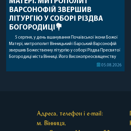
МАТЕРІ. МИТРОПОЛИТ
ВАРСОНОФІЙ ЗВЕРШИВ
ЛІТУРГІЮ У СОБОРІ РІЗДВА
БОГОРОДИЦІ💐
5 серпня, у день вшанування Почаївської ікони Божої
Матері, митрополит Вінницький і Барський Варсонофій
звершив Божественну літургію у соборі Різдва Пресвятої
Богородиці міста Вінниці. Його Високопреосвященству
співслужили секретар, духівник, благочинні, духовенство
05.08.2026
Вінницької єпархії та гості з інших єпархій у священному
сані. Під час богослужіння підносилися особливі молитви
за мир в Україні, за воїнів, які захищають […]
Адреса, телефон і e-mail:
м. Вінниця,