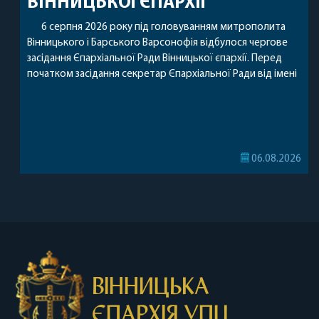
ВІННИЦЬКОЇ ЄПАРХІЇ
6 серпня 2026 року під головуванням митрополита
Вінницького і Барського Варсонофія відбулося чергове
засідання Єпархіальної Ради Вінницької єпархії. Перед
початком засідання секретар Єпархіальної Ради від імені
членів Ради привітав митрополита Варсонофія з днем
народження, яке архіпастир відзначив 1 серпня,
побажавши йому міцного здоров’я, Божої допомоги,
миру, духовної радості та благословенних успіхів у
подальшому архіпастирському служінні. […]
06.08.2026
ВІННИЦЬКА
ЄПАРХІЯ УПЦ