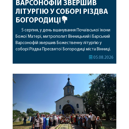
ВАРСОНОФІЙ ЗВЕРШИВ
ЛІТУРГІЮ У СОБОРІ РІЗДВА
БОГОРОДИЦІ💐
5 серпня, у день вшанування Почаївської ікони
Божої Матері, митрополит Вінницький і Барський
Варсонофій звершив Божественну літургію у
соборі Різдва Пресвятої Богородиці міста Вінниці.
Його Високопреосвященству співслужили
05.08.2026
секретар, духівник, благочинні, духовенство
Вінницької єпархії та гості з інших єпархій у
священному сані. Під час богослужіння підносилися
особливі молитви за мир в Україні, за воїнів, які
захищають […]