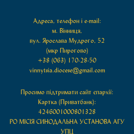
Також для поклоніння вірянам […]
Адреса, телефон і e-mail:
м. Вінниця,
вул. Ярослава Мудрого, 52
(мкр Пирогово)
+38 (063) 170-28-50
vinnytsia.diocese@gmail.com
Просимо підтримати сайт єпархії:
Картка (Приватбанк):
4246001000801328
РО МIСIЯ СИНОДАЛЬНА УСТАНОВА АГУ
УПЦ