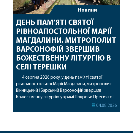
Новини
ДЕНЬ ПАМ’ЯТІ СВЯТОЇ
РІВНОАПОСТОЛЬНОЇ МАРІЇ
МАГДАЛИНИ. МИТРОПОЛИТ
ВАРСОНОФІЙ ЗВЕРШИВ
БОЖЕСТВЕННУ ЛІТУРГІЮ В
СЕЛІ ТЕРЕШКИ
4 серпня 2026 року, у день пам’яті святої
рівноапостольної Марії Магдалини, митрополит
Вінницький і Барський Варсонофій звершив
Божественну літургію у храмі Покрови Пресвятої
Богородиці села Терешки Барського благочиння.
04.08.2026
Перед початком богослужіння до храму була
принесена чудотворна ікона святої
рівноапостольної Марії Магдалини з часткою її
святих мощей, передана зі Святої Гори Афон.