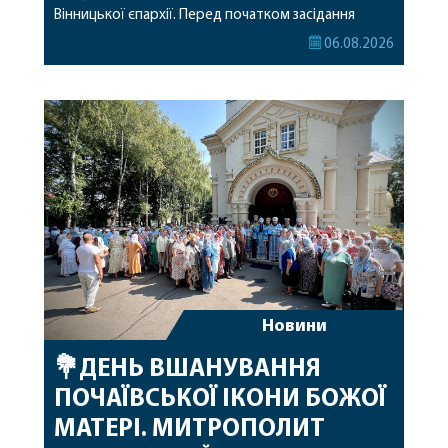
Вінницької єпархії. Перед початком засідання
секретар Єпархіальної Ради від імені членів Ради
06.08.2026
привітав митрополита Варсонофія з днем
народження, яке архіпастир відзначив 1 серпня,
побажавши йому міцного здоров’я, Божої
допомоги, миру, духовної радості та
благословенних успіхів у подальшому
архіпастирському служінні. […]
Новини
💐ДЕНЬ ВШАНУВАННЯ
ПОЧАЇВСЬКОЇ ІКОНИ БОЖОЇ
МАТЕРІ. МИТРОПОЛИТ